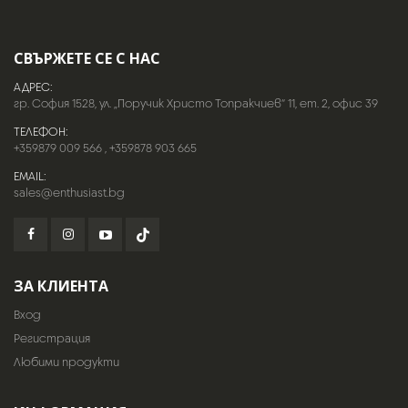
СВЪРЖЕТЕ СЕ С НАС
АДРЕС:
гр. София 1528, ул. „Поручик Христо Топракчиев“ 11, ет. 2, офис 39
ТЕЛЕФОН:
+359879 009 566
,
+359878 903 665
EMAIL:
sales@enthusiast.bg
ЗА КЛИЕНТА
Вход
Регистрация
Любими продукти