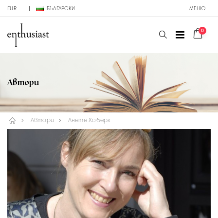
EUR
БЪЛГАРСКИ
МЕНЮ
0
Автори
Автори
Анете Хоберг