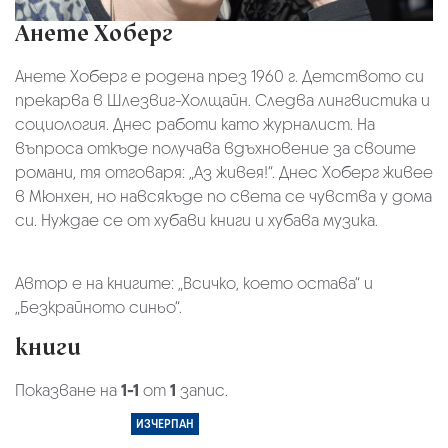
Анете Хоберг
Анете Хоберг е родена през 1960 г. Детството си
прекарва в Шлезвиг-Холщайн. Следва лингвистика и
социология. Днес работи като журналист. На
въпроса откъде получава вдъхновение за своите
романи, тя отговаря: „Аз живея!“. Днес Хоберг живее
в Мюнхен, но навсякъде по света се чувства у дома
си. Нуждае се от хубави книги и хубава музика.
Автор е на книгите: „Всичко, което остава“ и
„Безкрайното синьо“.
книги
Показване на
1-1
от
1
запис.
ИЗЧЕРПАН