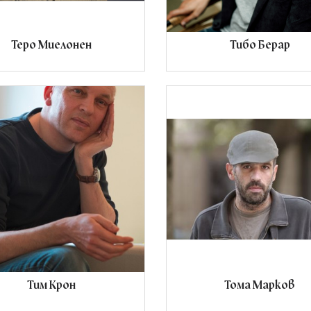
Теро Миелонен
Тибо Берар
Тим Крон
Тома Марков