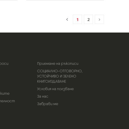
1
2
роси
Приемане на ръкописи
СОЦИАЛНО-ОТГОВОРНО,
УСТОЙЧИВО И ЗЕЛЕНО
КНИГОИЗДАВАНЕ
Условия на ползване
тките
За нас
телност
Забрави ме