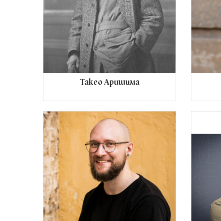
Такео Аришима