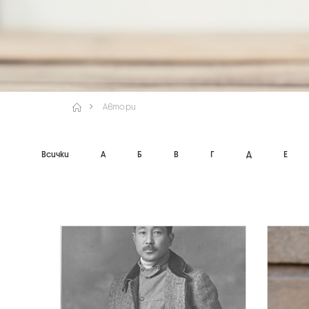
Автори
Всички
А
Б
В
Г
Д
Е