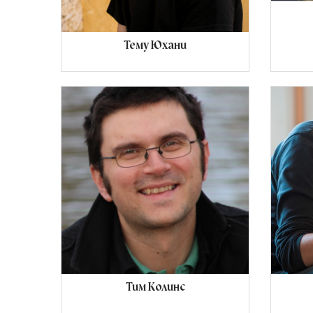
Тему Юхани
Тим Колинс