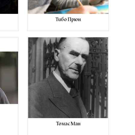
Тибо Прюн
Томас Ман