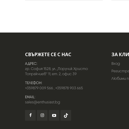
СВЪРЖЕТЕ СЕ С НАС
ЗА КЛ
АДРЕС:
Вход
гр. София 1528, ул. „Поручик Христо
Регистр
Топракчиев“ 11, ет. 2, офис 39
Любими 
ТЕЛЕФОН:
+359879 009 566
,
+359878 903 665
EMAIL:
sales@enthusiast.bg