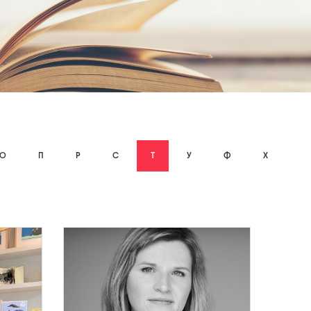
О
П
Р
С
Т
У
Ф
Х