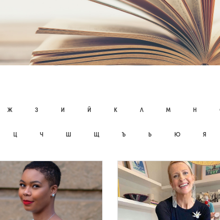
Ж
З
И
Й
К
Л
М
Н
Ц
Ч
Ш
Щ
Ъ
Ь
Ю
Я