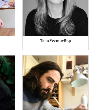
Тара Уестоувър