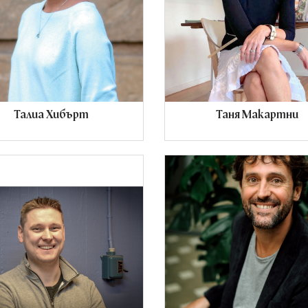
Талиа Хибърт
Таня Макартни