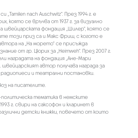
„Tamilen nach Auschwitz“. През 1994 г. е
, която се връчва от 1937 г. за визуално
а на швейцарската фондация „Шилер“, която се
те този приз са и Макс Фриш, с когото е
а автора на „На морето“ се присъжда
нание от гр. Цюрих за „Heimweh“. През 2007 г.
печели наградата на фондация „Ане-Мари
г. швейцарският автор получава награда за
е радиопиеси и театрални постановки.
ъюз на писателите.
но-политическа тематика в немските
о 1993 г. свири на саксофон и кларинет в
и различни детски книжки, повечето от които