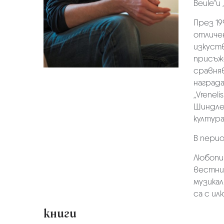
Beule“и „
През 19
отличен
изкуств
присъжд
сравняв
награда
„Vrenel
Шиндлер
култура
В перио
Любопит
вестниц
музикал
са с ил
книги