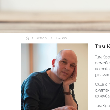
Автори
Тим Крон
Тим 
Тим Кро
семейст
но так
драмату
Още с п
смятан 
изкачва
Тим Кро