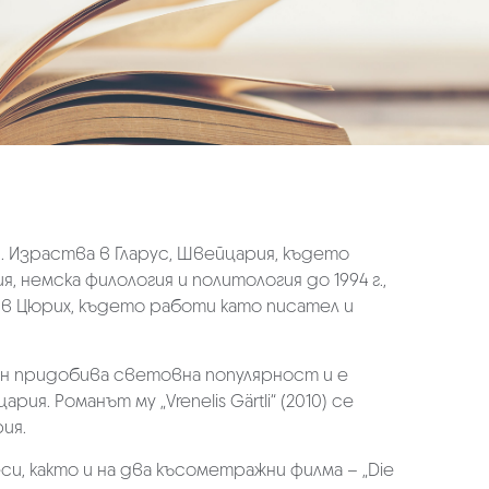
я. Израства в Гларус, Швейцария, където
 немска филология и политология до 1994 г.,
в Цюрих, където работи като писател и
он придобива световна популярност и е
. Романът му „Vrenelis Gärtli“ (2010) се
ия.
и, както и на два късометражни филма – „Die