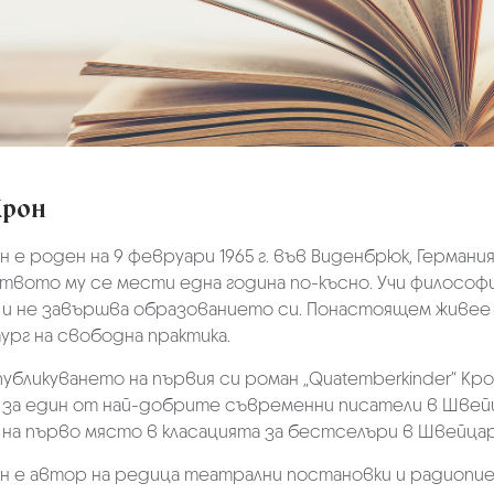
Крон
н е роден на 9 февруари 1965 г. във Виденбрюк, Германи
вото му се мести една година по-късно. Учи философия,
а и не завършва образованието си. Понастоящем живее 
рг на свободна практика.
убликуването на първия си роман „Quatemberkinder“ Кр
за един от най-добрите съвременни писатели в Швейцария
 на първо място в класацията за бестселъри в Швейцар
н е автор на редица театрални постановки и радиопиес