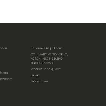
роси
Приемане на ръкописи
СОЦИАЛНО-ОТГОВОРНО,
УСТОЙЧИВО И ЗЕЛЕНО
КНИГОИЗДАВАНЕ
Условия на ползване
тките
За нас
телност
Забрави ме