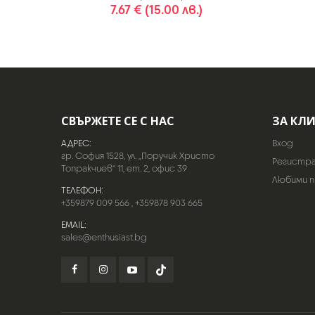
7.67 € (15.00 лв.)
СВЪРЖЕТЕ СЕ С НАС
ЗА КЛ
АДРЕС:
Вход
гр. София 1528, ул. „Поручик Христо
Регистр
Топракчиев“ 11, ет. 2, офис 39
Любими 
ТЕЛЕФОН:
+359879 009 566
,
+359878 903 665
EMAIL:
sales@enthusiast.bg