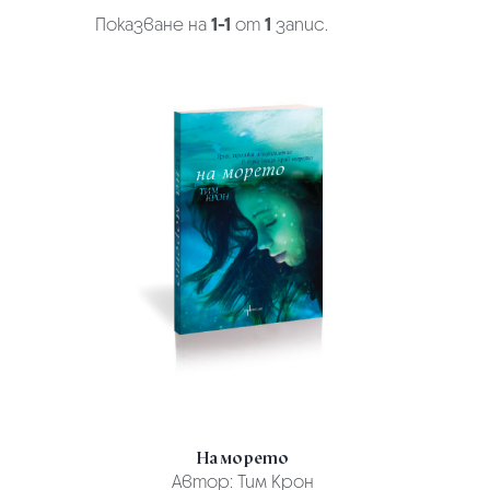
Показване на
1-1
от
1
запис.
На морето
Автор:
Тим Крон