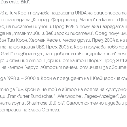
Das еrste Bild“.
93 г. Тим Крон получава наградата UNDA за радиопиесата си 
 с наградата „Конрад-Фердинанд-Майер“ на кантон Цюрих
о, на писатели и учени. През 1998 г. получава наградат
а на „талантливи швейцарски писатели“. Сред получили
ан Тим Крон, Херман Хесе и много други. През 2004 г. н
та на фондация UBS. През 2005 г. Крон получава ново приз
is Gärtli“ е избрана за „най-добрата швейцарска книга“, 
“ и отличия от гр. Цюрих и от кантон Цюрих. През 2011 
 на кантон Гларус. Авторът печели отличия и за своит
да 1998 г. – 2000 г. Крон е президент на Швейцарския с
но за Тим Крон е, че той е автор на есета на култур
и „Frankfurter Rundschau“, „Weltwoche“, „Tages-Anzeiger“. Д
ната група „Shasimosa tütü bis“. Самостоятелно издава 
юстрации на Елиса Ортега.