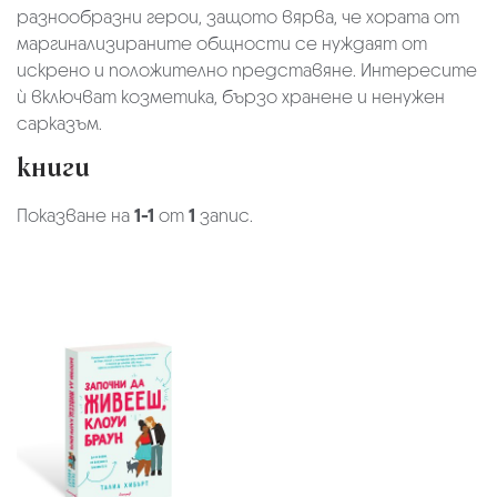
разнообразни герои, защото вярва, че хората от
маргинализираните общности се нуждаят от
искренo и положителнo представяне. Интересите
ѝ включват козметика, бързо хранене и ненужен
сарказъм.
книги
Показване на
1-1
от
1
запис.