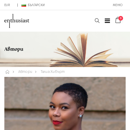
EUR
БЪЛГАРСКИ
МЕНЮ
0
Автори
Автори
Талиа Хибърт