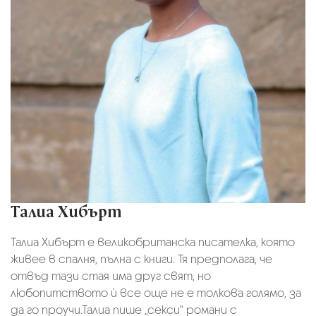
Талиа Хибърт
Талиа Хибърт е великобританска писателка, която
живее в спалня, пълна с книги. Тя предполага, че
отвъд тази стая има друг свят, но
любопитството ѝ все още не е толкова голямо, за
да го проучи.Талиа пише „секси“ романи с