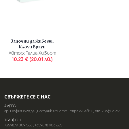
Започни да живееш,
Клоуи Браун
Автор:
Талиа Хибърт
10.23 € (20.01 лв.)
СВЪРЖЕТЕ СЕ С НАС
АДРЕС:
гр. София 1528, ул. „Поручик Христо Топракчиев“ 11, ет. 2, офис 39
ТЕЛЕФОН:
+359879 009 566
,
+359878 903 665