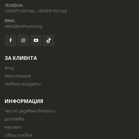
ТЕЛЕФОН:
+359879 009 566
,
+359878 903 665
EMAIL:
sales@enthusiast.bg
ЗА КЛИЕНТА
Вход
Регистрация
Любими продукти
ИНФОРМАЦИЯ
Често задавани въпроси
Доставка
Кариери
Общи условия