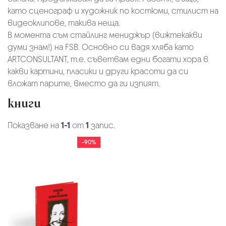
като сценограф и художник по костюми, стилист на
видеоклипове, такива неща.
В момента съм стайлинг мениджър (вижтекакви
думи знам!) на FSB. Основно си вадя хляба като
ARTCONSULTANT, т.е. съветвам едни богати хора в
какви картини, пласики и други красоти да си
вложат парите, вместо да ги изпият.
книги
Показване на
1-1
от
1
запис.
-90%