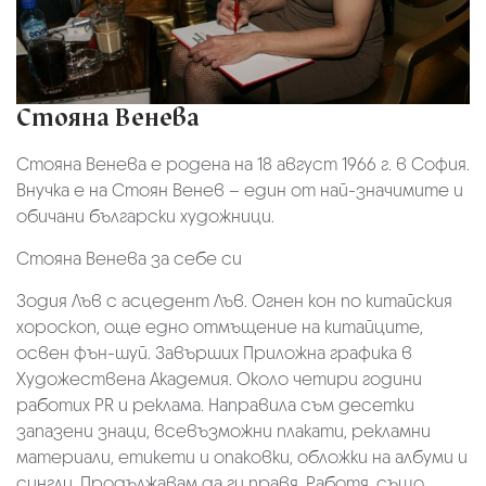
Стояна Венева
Стояна Венева е родена на 18 август 1966 г. в София.
Внучка е на Стоян Венев – един от най-значимите и
обичани български художници.
Стояна Венева за себе си
Зодия Лъв с асцедент Лъв. Огнен кон по китайския
хороскоп, още едно отмъщение на китайците,
освен фън-шуй. Завърших Приложна графика в
Художествена Академия. Около четири години
работих PR и реклама. Направила съм десетки
запазени знаци, всевъзможни плакати, рекламни
материали, етикети и опаковки, обложки на албуми и
сингли. Продължавам да ги правя. Работя, също,