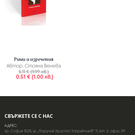
Рими и изречения
Автор:
Стояна Венева
5.11 € (9.99 лв.)
0.51 € (1.00 лв.)
СВЪРЖЕТЕ СЕ С НАС
АДРЕС:
гр. София 1528, ул. „Поручик Христо Топракчиев“ 11, ет. 2, офис 39