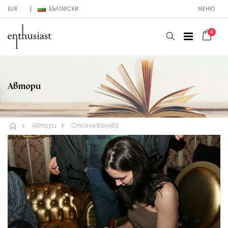
EUR
БЪЛГАРСКИ
МЕНЮ
0
Автори
Автори
Стояна Венева