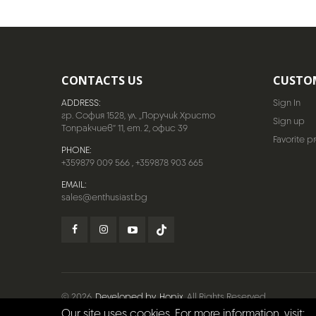
CONTACTS US
CUSTO
ADDRESS:
Sign In
гр. София 1528, ул. „Поручик Христо
Sign up
Топракчиев“ 11, ет. 2, офис 39
Favorite p
PHONE:
+359879 009 566
,
+359878 903 665
EMAIL:
sales@enthusiast.bg
© 2026
Developed by
Hopix
. All Rights Reserved.
Our site uses cookies. For more information, visit: