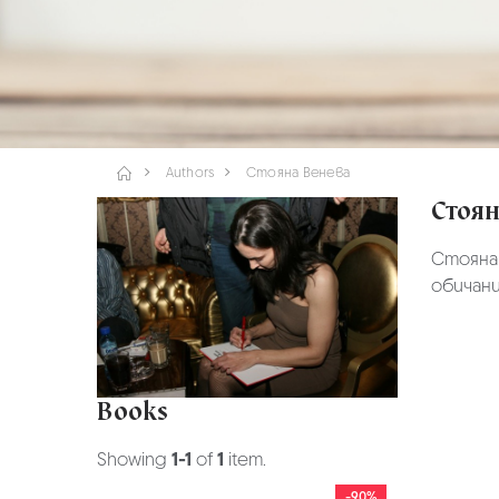
Authors
Стояна Венева
Стоян
Стояна 
обичани
Books
Showing
1-1
of
1
item.
-90%