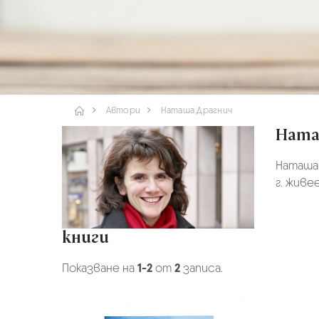
Автори
Наташа Драгнич
Ната
Наташа 
г. живе
книги
Показване на
1-2
от
2
записа.