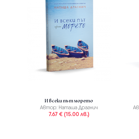
И всеки път морето
Автор:
Наташа Драгнич
Ав
7.67 € (15.00 лв.)