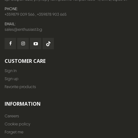
PHONE:
+359879 009 566
,
+359878 903 665
EMAIL:
sales@enthusiast.bg
CUSTOMER CARE
Sign In
Sign up
Favorite products
INFORMATION
Careers
Cookie policy
Forget me