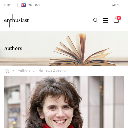
EUR
ENGLISH
MENU
0
Authors
Authors
Наташа Драгнич