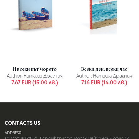
И всеки път морето
Всеки ден, всеки час
Author:
Наташа Драгнич
Author:
Наташа Драгнич
7.67 EUR (15.00 лв.)
7.16 EUR (14.00 лв.)
CONTACTS US
ADDRESS:
гр. София 1528, ул. „Поручик Христо Топракчиев“ 11, ет. 2, офис 39