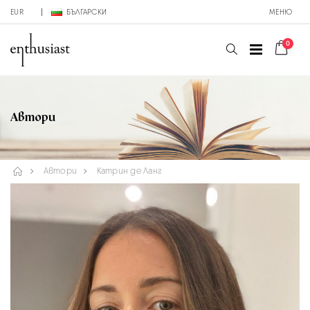
EUR
БЪЛГАРСКИ
МЕНЮ
0
Автори
Автори
Катрин де Ланг