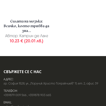
Силата на мозъка:
Всичко, което трябва да
зна...
Автор:
Катрин де Ланг
10.23 € (20.01 лв.)
СВЪРЖЕТЕ СЕ С НАС
АДРЕС:
гр. София 1528, ул. „Поручик Христо Топракчиев“ 11, ет. 2, офис 39
ТЕЛЕФОН:
+359879 009 566
,
+359878 903 665
EMAIL: