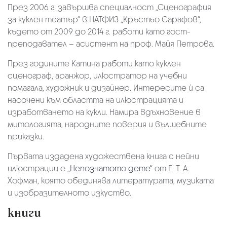
През 2006 г. завършва специалност „Сценография
за куклен театър“ в НАТФИЗ „Кръстьо Сарафов“,
където от 2009 до 2014 г. работи като гост-
преподавател – асистент на проф. Майя Петрова.
През годините Катина работи като куклен
сценограф, аранжор, илюстратор на учебни
помагала, художник и дизайнер. Интересите ѝ са
насочени към областта на илюстрацията и
изработването на кукли. Намира вдъхновение в
митологията, народните поверия и вълшебните
приказки.
Първата издадена художествена книга с нейни
илюстрации е
„Непознатото дете“
от Е. Т. А.
Хофман, която обединява литературата, музиката
и изобразителното изкуство.
книги