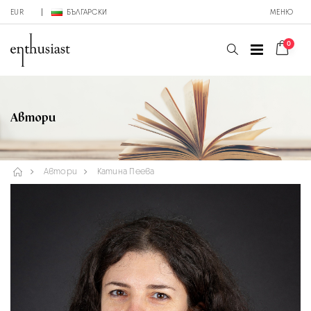
EUR
БЪЛГАРСКИ
МЕНЮ
0
Автори
Автори
Катина Пеева