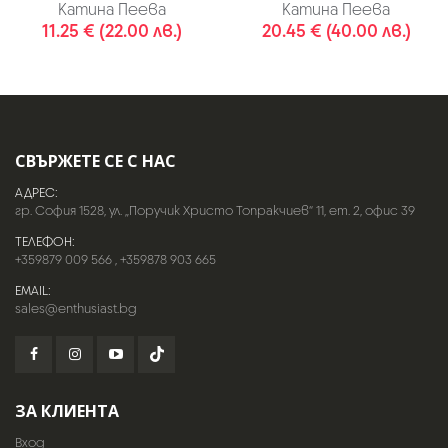
Катина Пеева
Катина Пеева
11.25 € (22.00 лв.)
20.45 € (40.00 лв.)
СВЪРЖЕТЕ СЕ С НАС
АДРЕС:
гр. София 1528, ул. „Поручик Христо Топракчиев“ 11, ет. 2, офис 39
ТЕЛЕФОН:
+359879 009 566
,
+359878 903 665
EMAIL:
sales@enthusiast.bg
ЗА КЛИЕНТА
Вход