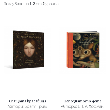
Показване на
1-2
от
2
записа.
Спящата красавица
Непознатото дете
Автори:
Братя Грим,
Автори:
Е. Т. А. Хофман,