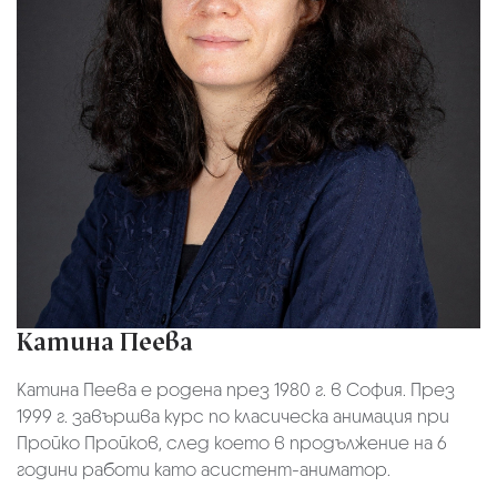
Катина Пеева
Катина Пеева е родена през 1980 г. в София. През
1999 г. завършва курс по класическа анимация при
Пройко Пройков, след което в продължение на 6
години работи като асистент-аниматор.