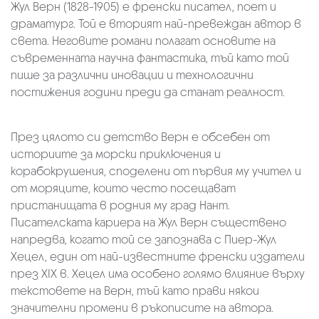
Жул Верн (1828-1905) е френски писател, поет и
драматург. Той е вторият най-превеждан автор в
света. Неговите романи полагат основите на
съвременната научна фантастика, тъй като той
пише за различни иновации и технологични
постижения години преди да станат реалност.
През цялото си детство Верн е обсебен от
историите за морски приключения и
корабокрушения, споделени от първия му учител и
от моряците, които често посещават
пристанищата в родния му град Нант.
Писателската кариера на Жул Верн съществено
напредва, когато той се запознава с Пиер-Жул
Хецел, един от най-известните френски издатели
през XIX в. Хецел има особено голямо влияние върху
текстовете на Верн, тъй като прави някои
значителни промени в ръкописите на автора.