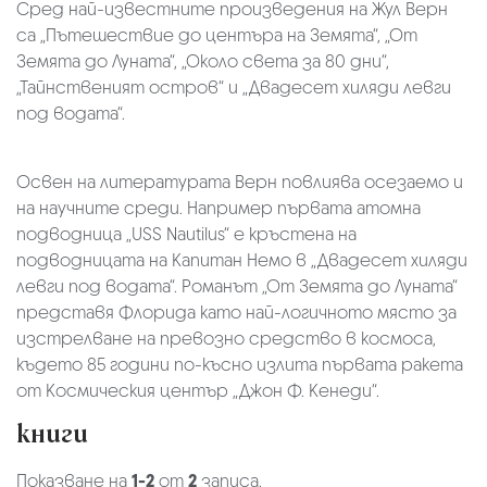
Сред най-известните произведения на Жул Верн
са „Пътешествие до центъра на Земята“, „От
Земята до Луната“, „Около света за 80 дни“,
„Тайнственият остров“ и „Двадесет хиляди левги
под водата“.
Освен на литературата Верн повлиява осезаемо и
на научните среди. Например първата атомна
подводница „USS Nautilus“ е кръстена на
подводницата на Капитан Немо в „Двадесет хиляди
левги под водата“. Романът „От Земята до Луната“
представя Флорида като най-логичното място за
изстрелване на превозно средство в космоса,
където 85 години по-късно излита първата ракета
от Космическия център „Джон Ф. Кенеди“.
книги
Показване на
1-2
от
2
записа.