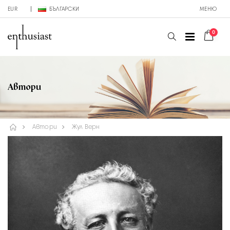
EUR
БЪЛГАРСКИ
МЕНЮ
0
Автори
Автори
Жул Верн