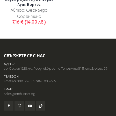
Луис Борхес
Автор:
Фернандо
Сорентино
7.16 € (14.00 лв.)
СВЪРЖЕТЕ СЕ С НАС
АДРЕС:
гр. София 1528, ул. „Поручик Христо Топракчиев“ 11, ет. 2, офис 39
ТЕЛЕФОН:
+359879 009 566
,
+359878 903 665
EMAIL:
sales@enthusiast.bg