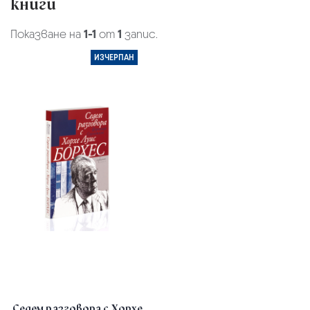
книги
Показване на
1-1
от
1
запис.
ИЗЧЕРПАН
Седем разговора с Хорхе