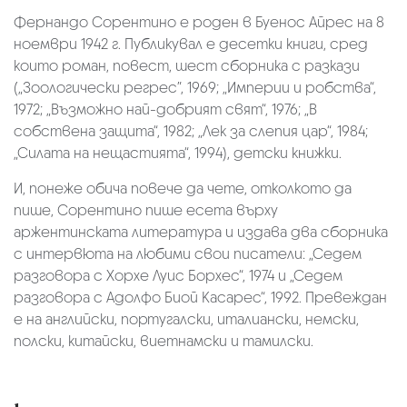
Фернандо Сорентино е роден в Буенос Айрес на 8
ноември 1942 г. Публикувал е десетки книги, сред
които роман, повест, шест сборника с разкази
(„Зоологически регрес”, 1969; „Империи и робства“,
1972; „Възможно най-добрият свят“, 1976; „В
собствена защита“, 1982; „Лек за слепия цар“, 1984;
„Силата на нещастията“, 1994), детски книжки.
И, понеже обича повече да чете, отколкото да
пише, Сорентино пише есета върху
аржентинската литература и издава два сборника
с интервюта на любими свои писатели: „Седем
разговора с Хорхе Луис Борхес“, 1974 и „Седем
разговора с Адолфо Биой Касарес“, 1992. Превеждан
е на английски, португалски, италиански, немски,
полски, китайски, виетнамски и тамилски.