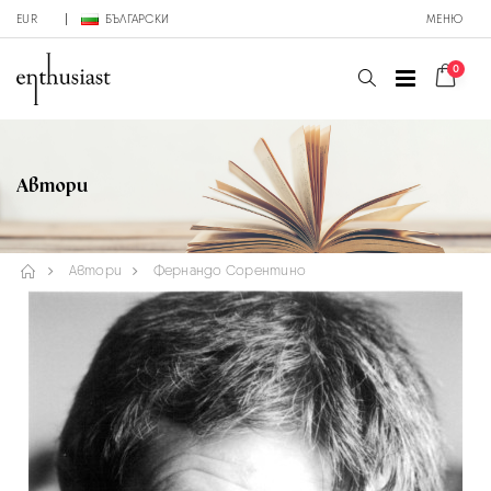
EUR
БЪЛГАРСКИ
МЕНЮ
0
Автори
Автори
Фернандо Сорентино