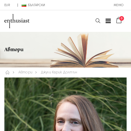
EUR
БЪЛГАРСКИ
МЕНЮ
0
Автори
Автори
Джули Карик Долтън