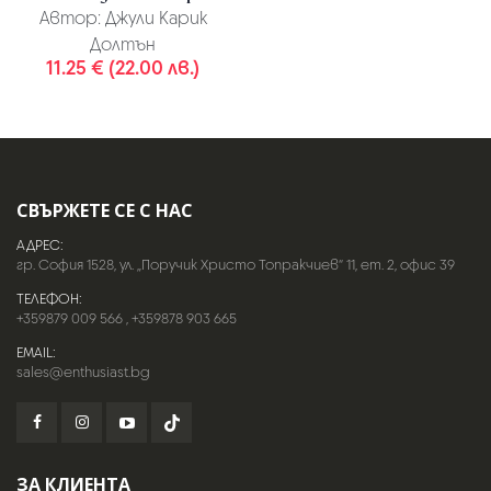
Автор:
Джули Карик
Долтън
11.25 € (22.00 лв.)
СВЪРЖЕТЕ СЕ С НАС
АДРЕС:
гр. София 1528, ул. „Поручик Христо Топракчиев“ 11, ет. 2, офис 39
ТЕЛЕФОН:
+359879 009 566
,
+359878 903 665
EMAIL:
sales@enthusiast.bg
ЗА КЛИЕНТА