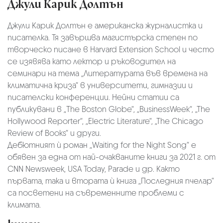
Джули Карик Долтън
Джули Карик Долтън е американска журналистка и
писателка. Тя завършва магистърска степен по
творческо писане в Harvard Extension School и често
се изявява като лектор и ръководител на
семинари на тема „Литературата във времена на
климатична криза“ в университети, гимназии и
писателски конференции. Нейни статии са
публикувани в „The Boston Globe“, „BusinessWeek“, „The
Hollywood Reporter“, „Electric Literature“, „The Chicago
Review of Books“ и други.
Дебютният ѝ роман „Waiting for the Night Song“ е
обявен за една от най-очакваните книги за 2021 г. от
CNN Newsweek, USA Today, Parade и др. Както
първата, така и втората ѝ книга „Последния пчелар“
са посветени на съвременните проблеми с
климата.