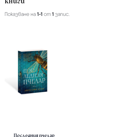
книги
Показване на
1-1
от
1
запис.
Последния пчелар