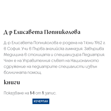
Д-р Елисавета Попниколова
Д-р Елисавета Попниколова е родена на 1 юни 1962 г.
в София. Учи в Първа английска гимназия. Завършва
Медицина в столицата и специализира Педиатрия.
Член е на Управителния съвет на Националното
сдружение на педиатрите специалисти извън
болничната помощ.
книги
Показване на
1-1
от
1
запис.
ИЗЧЕРПАН