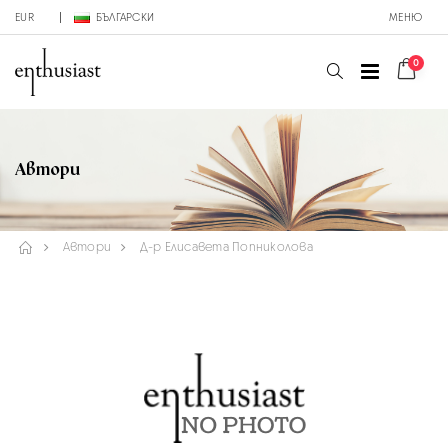
EUR
БЪЛГАРСКИ
МЕНЮ
0
Автори
Автори
Д-р Елисавета Попниколова