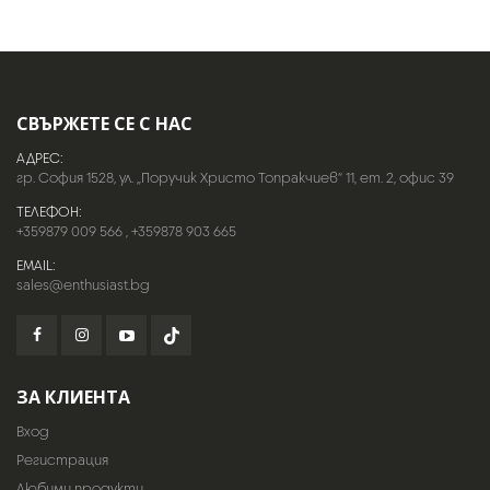
СВЪРЖЕТЕ СЕ С НАС
АДРЕС:
гр. София 1528, ул. „Поручик Христо Топракчиев“ 11, ет. 2, офис 39
ТЕЛЕФОН:
+359879 009 566
,
+359878 903 665
EMAIL:
sales@enthusiast.bg
ЗА КЛИЕНТА
Вход
Регистрация
Любими продукти