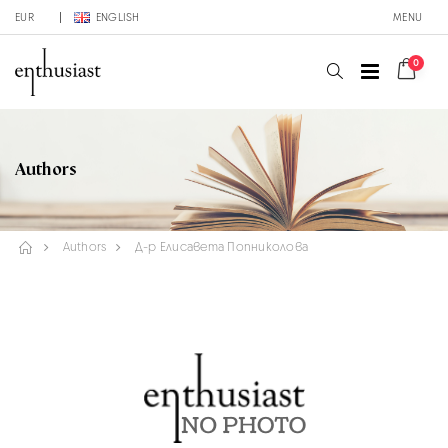
EUR
ENGLISH
MENU
0
Authors
Authors
Д-р Елисавета Попниколова