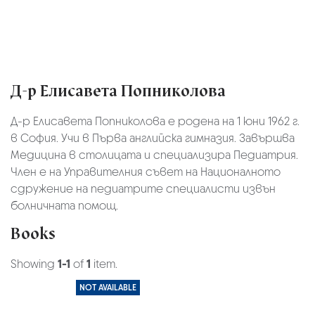
Д-р Елисавета Попниколова
Д-р Елисавета Попниколова е родена на 1 юни 1962 г.
в София. Учи в Първа английска гимназия. Завършва
Медицина в столицата и специализира Педиатрия.
Член е на Управителния съвет на Националното
сдружение на педиатрите специалисти извън
болничната помощ.
Books
Showing
1-1
of
1
item.
NOT AVAILABLE