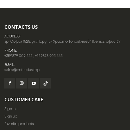
CONTACTS US
ADDRESS:
гр. София 1528, ул. „Поручик Христо Топракчиев“ 11, ет. 2, офис 39
PHONE:
+359879 009 566
,
+359878 903 665
EMAIL:
sales@enthusiast.bg
CUSTOMER CARE
Sign In
Sign up
Favorite products