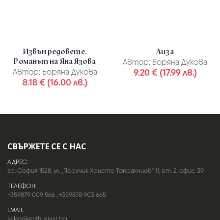
Извън редовете.
Лиза
Романът на Яна Язова
Автор:
Боряна Дукова
Автор:
Боряна Дукова
9.20 € (17.99 лв.)
8.18 € (16.00 лв.)
СВЪРЖЕТЕ СЕ С НАС
АДРЕС:
гр. София 1528, ул. „Поручик Христо Топракчиев“ 11, ет. 2, офис 39
ТЕЛЕФОН:
+359879 009 566
,
+359878 903 665
EMAIL:
sales@enthusiast.bg