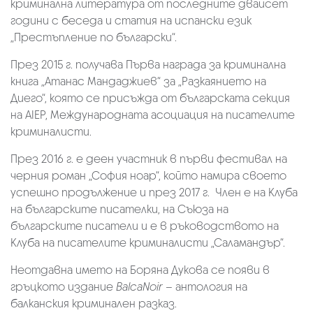
криминална литература от последните двайсет
години с беседа и статия на испански език
„Престъпление по български“.
През 2015 г. получава Първа награда за криминална
книга „Атанас Мандаджиев“ за „Разкаянието на
Диего“, която се присъжда от българската секция
на AIEP, Международната асоциация на писателите
криминалисти.
През 2016 г. е деен участник в първи фестивал на
черния роман „София ноар“, който намира своето
успешно продължение и през 2017 г. Член е на Клуба
на българските писателки, на Съюза на
българските писатели и е в ръководството на
Клуба на писателите криминалисти „Саламандър“.
Неотдавна името на Боряна Дукова се появи в
гръцкото издание
BalcaNoir
– антология на
балканския криминален разказ.