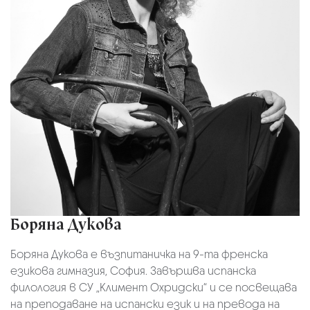
Боряна Дукова
Боряна Дукова е възпитаничка на 9-та френска
езикова гимназия, София. Завършва испанска
филология в СУ „Климент Охридски“ и се посвещава
на преподаване на испански език и на превода на