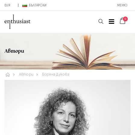
EUR
БЪЛГАРСКИ
МЕНЮ
0
Автори
Автори
Боряна Дукова