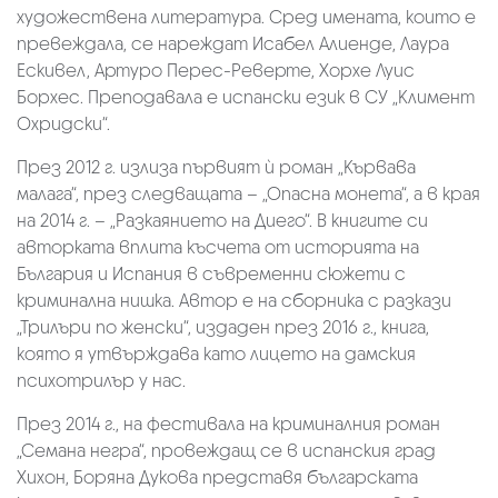
художествена литература. Сред имената, които е
превеждала, се нареждат Исабел Алиенде, Лаура
Ескивел, Артуро Перес-Реверте, Хорхе Луис
Борхес. Преподавала е испански език в СУ „Климент
Охридски“.
През 2012 г. излиза първият ѝ роман „Кървава
малага“, през следващата – „Опасна монета“, а в края
на 2014 г. – „Разкаянието на Диего“. В книгите си
авторката вплита късчета от историята на
България и Испания в съвременни сюжети с
криминална нишка. Автор е на сборника с разкази
„Трилъри по женски“, издаден през 2016 г., книга,
която я утвърждава като лицето на дамския
психотрилър у нас.
През 2014 г., на фестивала на криминалния роман
„Семана негра“, провеждащ се в испанския град
Хихон, Боряна Дукова представя българската