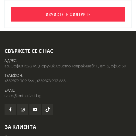
ИЗЧИСТЕТЕ ФИЛТРИТЕ
СВЪРЖЕТЕ СЕ С НАС
АДРЕС:
гр. София 1528, ул. „Поручик Христо Топракчиев“ 11, ет. 2, офис 39
ТЕЛЕФОН:
+359879 009 566
,
+359878 903 665
EMAIL:
sales@enthusiast.bg
ЗА КЛИЕНТА