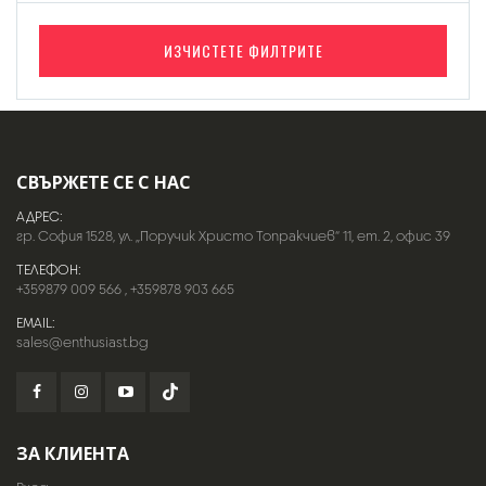
ИЗЧИСТЕТЕ ФИЛТРИТЕ
СВЪРЖЕТЕ СЕ С НАС
АДРЕС:
гр. София 1528, ул. „Поручик Христо Топракчиев“ 11, ет. 2, офис 39
ТЕЛЕФОН:
+359879 009 566
,
+359878 903 665
EMAIL:
sales@enthusiast.bg
ЗА КЛИЕНТА