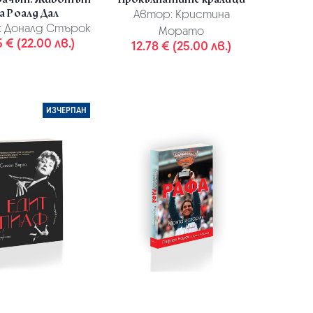
а Роалд Дал
Автор:
Кристина
:
Доналд Стърок
Морато
5 € (22.00 лв.)
12.78 € (25.00 лв.)
ИЗЧЕРПАН