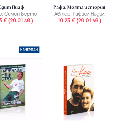
Едит Пиаф
Рафа. Моята история
р:
Симон Берто
Автор:
Рафаел Надал
3 € (20.01 лв.)
10.23 € (20.01 лв.)
ИЗЧЕРПАН