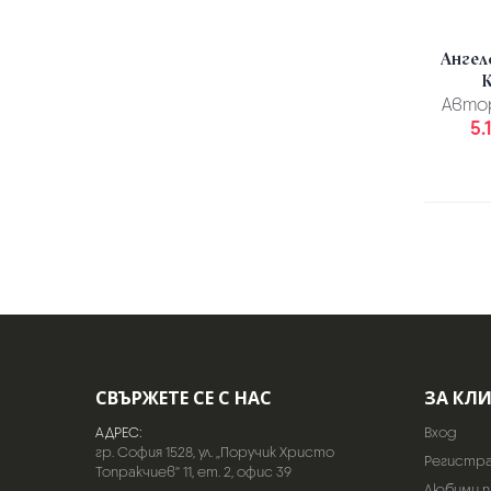
Ангел
Авто
5.
СВЪРЖЕТЕ СЕ С НАС
ЗА КЛ
АДРЕС:
Вход
гр. София 1528, ул. „Поручик Христо
Регистр
Топракчиев“ 11, ет. 2, офис 39
Любими 