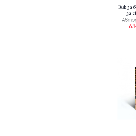
Вик за 
за 
Авто
6.1