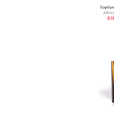
Горбач
Авто
8.1