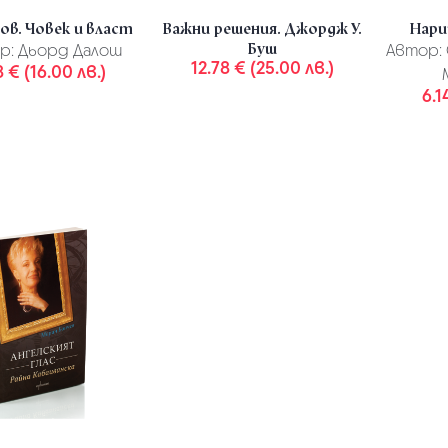
ов. Човек и власт
Важни решения. Джордж У.
Нари
Буш
р:
Дьорд Далош
Автор:
12.78 € (25.00 лв.)
8 € (16.00 лв.)
6.1