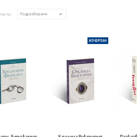
е по:
ИЗЧЕРПАН
ари. Бенджамин
Кралица Виктория
Разка