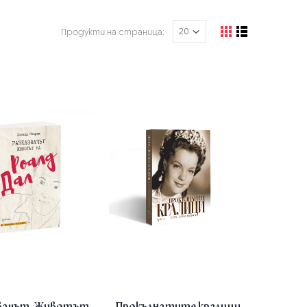
Продукти на страница:
звачът. Животът
Прокълнатите кралици