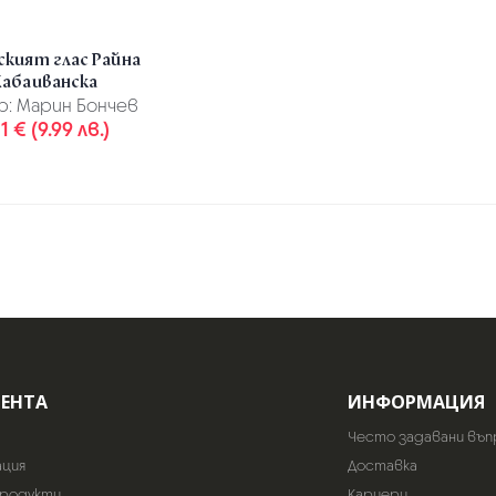
ският глас Райна
Кабаиванска
р:
Марин Бончев
11 € (9.99 лв.)
ИЕНТА
ИНФОРМАЦИЯ
Често задавани въп
ация
Доставка
продукти
Кариери