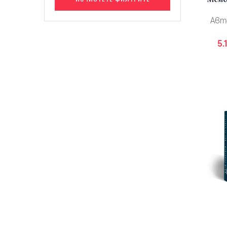
Авт
5.