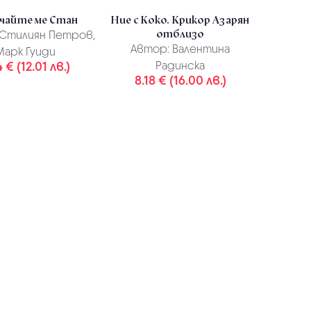
чайте ме Стан
Ние с Коко. Крикор Азарян
отблизо
Стилиян Петров,
Автор:
Валентина
Марк Гуиди
4 € (12.01 лв.)
Радинска
8.18 € (16.00 лв.)