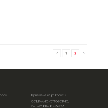
1
2
роси
Приемане на ръкописи
СОЦИАЛНО-ОТГОВОРНО,
УСТОЙЧИВО И ЗЕЛЕНО