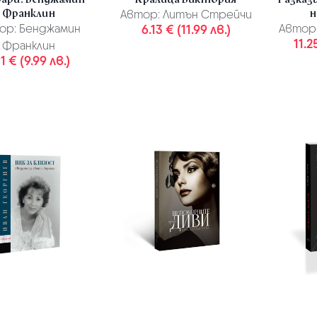
Франклин
н
Автор:
Литън Стрейчи
ор:
Бенджамин
6.13 € (11.99 лв.)
Автор
11.2
Франклин
11 € (9.99 лв.)