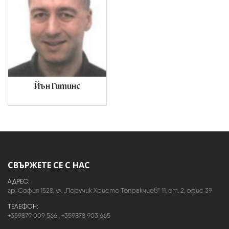
Йън Гитинс
СВЪРЖЕТЕ СЕ С НАС
АДРЕС:
гр. София 1528, ул. „Поручик Христо Топракчиев“ 11, ет. 2, офис 39
ТЕЛЕФОН:
+359879 009 566
,
+359878 903 665