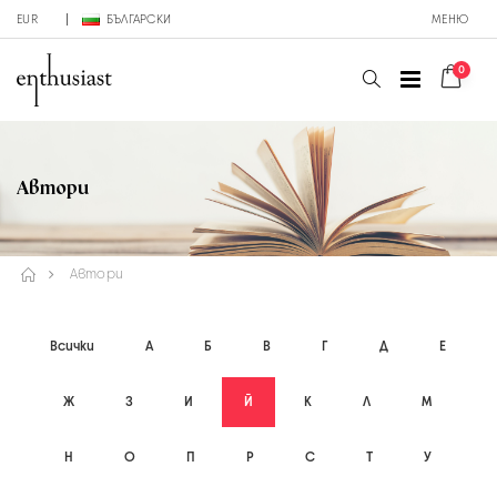
EUR
БЪЛГАРСКИ
МЕНЮ
0
Автори
Автори
Всички
А
Б
В
Г
Д
Е
Ж
З
И
Й
К
Л
М
Н
О
П
Р
С
Т
У