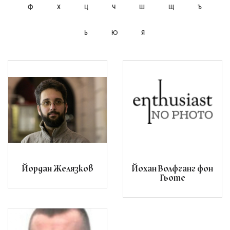
Ф
Х
Ц
Ч
Ш
Щ
Ъ
Ь
Ю
Я
Йордан Желязков
Йохан Волфганг фон
Гьоте