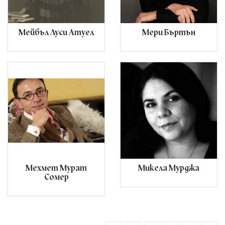
Мейбъл Луси Атуел
Мери Бъртън
Мехмет Мурат
Микела Мурджа
Сомер