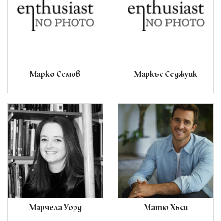
Марко Семов
Маркъс Седжуик
Марчела Уорд
Матю Хъси