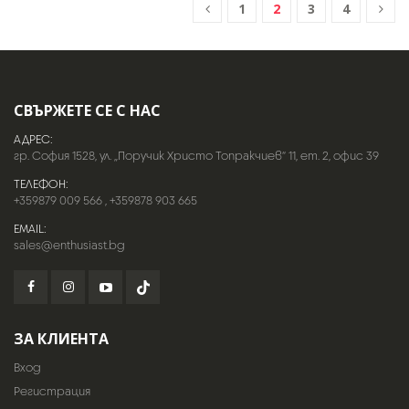
1
2
3
4
СВЪРЖЕТЕ СЕ С НАС
АДРЕС:
гр. София 1528, ул. „Поручик Христо Топракчиев“ 11, ет. 2, офис 39
ТЕЛЕФОН:
+359879 009 566
,
+359878 903 665
EMAIL:
sales@enthusiast.bg
ЗА КЛИЕНТА
Вход
Регистрация