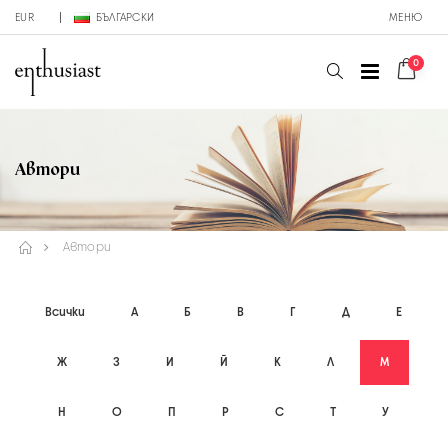
EUR
БЪЛГАРСКИ
МЕНЮ
0
Автори
Автори
Всички
А
Б
В
Г
Д
Е
Ж
З
И
Й
К
Л
М
Н
О
П
Р
С
Т
У