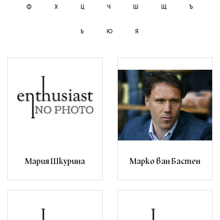
Ф
Х
Ц
Ч
Ш
Щ
Ъ
Ь
Ю
Я
Мария Шкурина
Марко ван Бастен