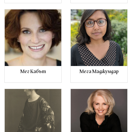
Мег Кабът
Мега Маджумдар