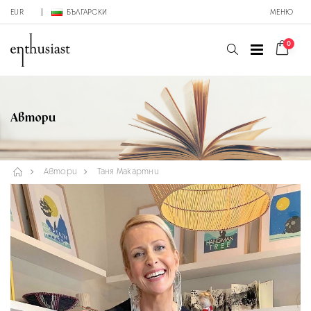
EUR
БЪЛГАРСКИ
МЕНЮ
0
Автори
Автори
Таня Макартни