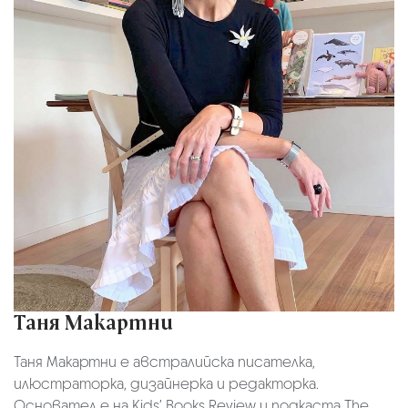
Таня Макартни
Таня Макартни е австралийска писателка,
илюстраторка, дизайнерка и редакторка.
Основател е на Kids’ Books Review и подкаста The