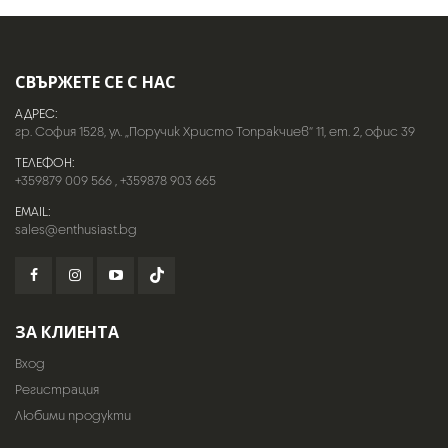
СВЪРЖЕТЕ СЕ С НАС
АДРЕС:
гр. София 1528, ул. „Поручик Христо Топракчиев“ 11, ет. 2, офис 39
ТЕЛЕФОН:
+359879 009 566
,
+359878 903 665
EMAIL:
sales@enthusiast.bg
ЗА КЛИЕНТА
Вход
Регистрация
Любими продукти