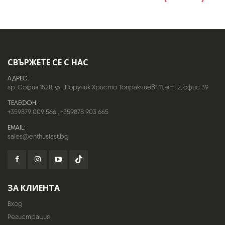
СВЪРЖЕТЕ СЕ С НАС
АДРЕС:
гр. София 1528, ул. „Поручик Христо Топракчиев“ 11, ет. 2, офис 39
ТЕЛЕФОН:
+359879 009 566
,
+359878 903 665
EMAIL:
sales@enthusiast.bg
ЗА КЛИЕНТА
Вход
Регистрация