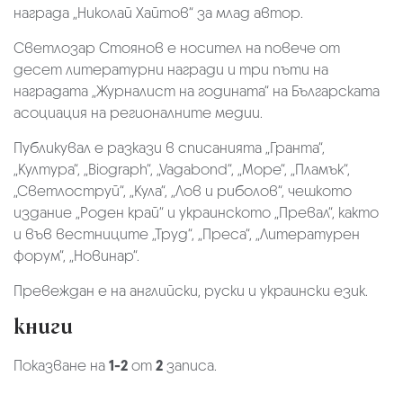
награда „Николай Хайтов“ за млад автор.
Светлозар Стоянов е носител на повече от
десет литературни награди и три пъти на
наградата „Журналист на годината“ на Българската
асоциация на регионалните медии.
Публикувал е разкази в списанията „Гранта“,
„Култура“, „Biograph“, „Vagabond“, „Море“, „Пламък“,
„Светлоструй“, „Кула“, „Лов и риболов“, чешкото
издание „Роден край“ и украинското „Превал“, както
и във вестниците „Труд“, „Преса“, „Литературен
форум“, „Новинар“.
Превеждан е на английски, руски и украински език.
книги
Показване на
1-2
от
2
записа.