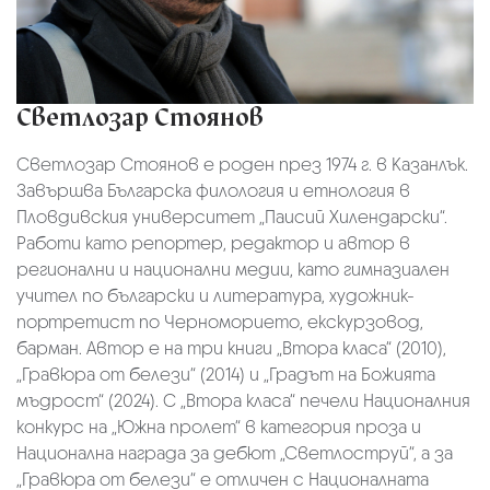
Светлозар Стоянов
Светлозар Стоянов е роден през 1974 г. в Казанлък.
Завършва Българска филология и етнология в
Пловдивския университет „Паисий Хилендарски“.
Работи като репортер, редактор и автор в
регионални и национални медии, като гимназиален
учител по български и литература, художник-
портретист по Черноморието, екскурзовод,
барман. Автор е на три книги „Втора класа“ (2010),
„Гравюра от белези“ (2014) и „Градът на Божията
мъдрост“ (2024). С „Втора класа“ печели Националния
конкурс на „Южна пролет“ в категория проза и
Национална награда за дебют „Светлоструй“, а за
„Гравюра от белези“ е отличен с Националната