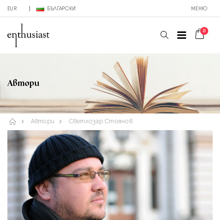
EUR
БЪЛГАРСКИ
МЕНЮ
0
Автори
Автори
Светлозар Стоянов