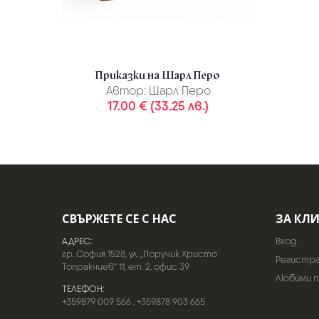
Приказки на Шарл Перо
Автор:
Шарл Перо
17.00 € (33.25 лв.)
СВЪРЖЕТЕ СЕ С НАС
ЗА КЛ
АДРЕС:
Вход
гр. София 1528, ул. „Поручик Христо
Регистр
Топракчиев“ 11, ет. 2, офис 39
Любими 
ТЕЛЕФОН:
+359879 009 566
,
+359878 903 665