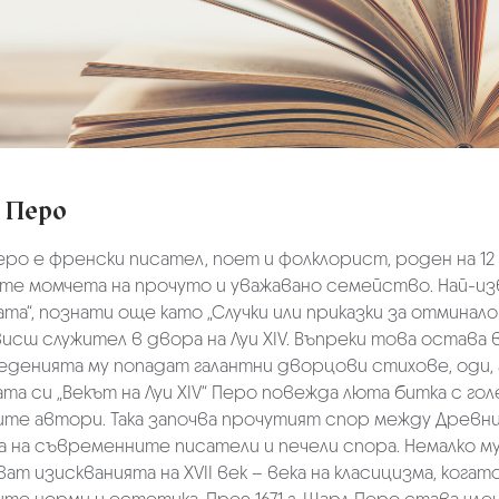
 Перо
ро е френски писател, поет и фолклорист, роден на 12 я
те момчета на прочуто и уважавано семейство. Най-изв
ата“, познати още като „Случки или приказки за отминал
исш служител в двора на Луи XIV. Въпреки това остава
денията му попадат галантни дворцови стихове, оди, а
та си „Векът на Луи XIV“ Перо повежда люта битка с го
ите автори. Така започва прочутият спор между Древн
 на съвременните писатели и печели спора. Немалко му 
ат изискванията на XVII век – века на класицизма, кога