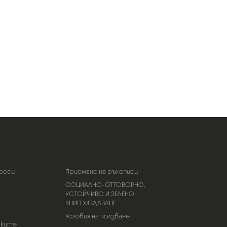
роси
Приемане на ръкописи
СОЦИАЛНО-ОТГОВОРНО,
УСТОЙЧИВО И ЗЕЛЕНО
КНИГОИЗДАВАНЕ
Условия на ползване
тките