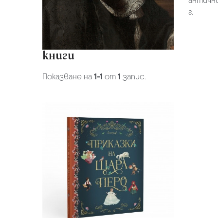
антични
г.
книги
Показване на
1-1
от
1
запис.