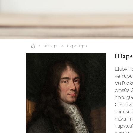
Автори
Шарл Перо
Шарл
Шарл Пе
четири
ми Гъск
става в
произве
С поема
античн
таланта
нарушав