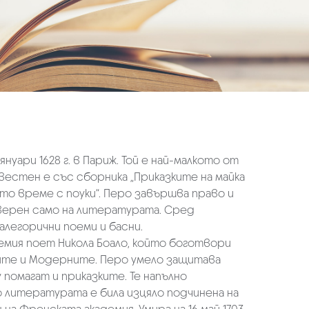
нуари 1628 г. в Париж. Той е най-малкото от
естен е със сборника „Приказките на майка
ото време с поуки“. Перо завършва право и
 верен само на литературата. Сред
легорични поеми и басни.
лемия поет Никола Боало, който боготвори
ите и Модерните. Перо умело защитава
помагат и приказките. Те напълно
то литературата е била изцяло подчинена на