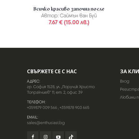
Всичко красиво започна после
Автор:
Саймън ван Буй
7.67 € (15.00 лв.)
СВЪРЖЕТЕ СЕ С НАС
ЗА КЛ
АДРЕС:
Вход
гр. София 1528, ул. „Поручик Христо
Регистр
Топракчиев“ 11, ет. 2, офис 39
Любими 
ТЕЛЕФОН:
+359879 009 566
,
+359878 903 665
EMAIL:
sales@enthusiast.bg