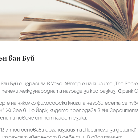
ън ван Буй
ан Буй е израснал в Уелс. Автор е на книгите „The Secret Li
 печели международната награда за къс разказ „Франк О
р е на няколко философски книги, а негови есета са публ
н“. Живее в Ню Йорк, където преподава в Университета
ени на повече от петнайсет езика.
13 г. той основава организацията „Писатели за децата“,
 изграждат увереност в себе си и в своя талант.