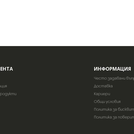
ИЕНТА
ИНФОРМАЦИЯ
Често задавани въп
ация
Доставка
продукти
Кариери
Общи условия
Политика за бискви
Политика за повери