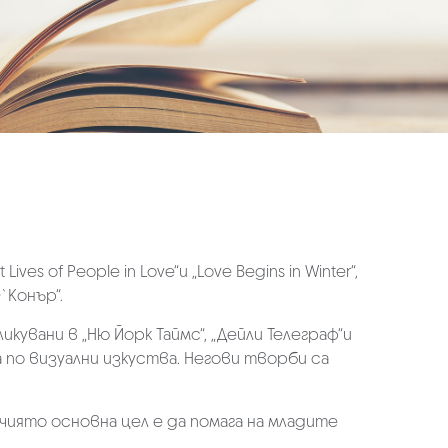
ves of People in Love“и „Love Begins in Winter“,
`Конър“.
икувани в „Ню Йорк Таймс“, „Дейли Телеграф“и
 по визуални изкуства. Негови творби са
 чиято основна цел е да помага на младите