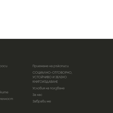
роси
Приемане на ръкописи
СОЦИАЛНО-ОТГОВОРНО,
УСТОЙЧИВО И ЗЕЛЕНО
КНИГОИЗДАВАНЕ
Условия на ползване
тките
За нас
телност
Забрави ме