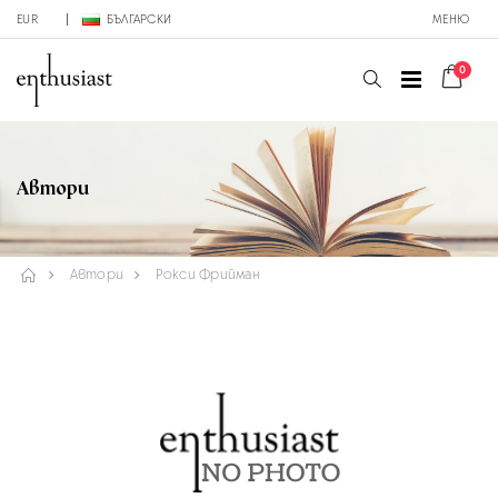
EUR
БЪЛГАРСКИ
МЕНЮ
0
Автори
Автори
Рокси Фрийман