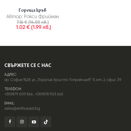
Гореща кръв
Автор:
Рокси Фрийман
7.16 € (14.00 лв.)
1.02 € (1.99 лв.)
СВЪРЖЕТЕ СЕ С НАС
АДРЕС:
гр. София 1528, ул. „Поручик Христо Топракчиев“ 11, ет. 2, офис 39
ТЕЛЕФОН:
+359879 009 566
,
+359878 903 665
EMAIL:
sales@enthusiast.bg