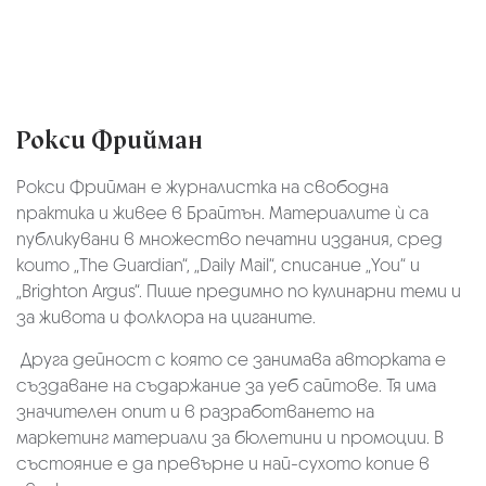
Рокси Фрийман
Рокси Фрийман е журналистка на свободна
практика и живее в Брайтън. Материалите ѝ са
публикувани в множество печатни издания, сред
които „The Guardian“, „Daily Mail“, списание „You“ и
„Brighton Argus“. Пише предимно по кулинарни теми и
за живота и фолклора на циганите.
Друга дейност с която се занимава авторката е
създаване на съдаржание за уеб сайтове. Тя има
значителен опит и в разработването на
маркетинг материали за бюлетини и промоции. В
състояние е да превърне и най-сухото копие в