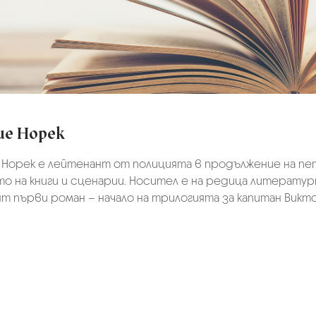
ие Норек
 Норек е лейтенант от полицията в продължение на пе
о на книги и сценарии. Носител е на редица литературни
т първи роман – начало на трилогията за капитан Викт