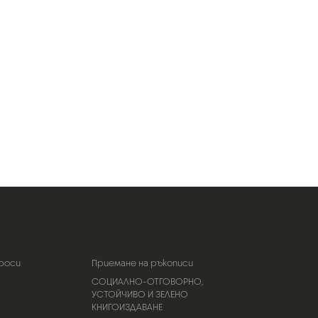
роси
Приемане на ръкописи
СОЦИАЛНО-ОТГОВОРНО,
УСТОЙЧИВО И ЗЕЛЕНО
КНИГОИЗДАВАНЕ