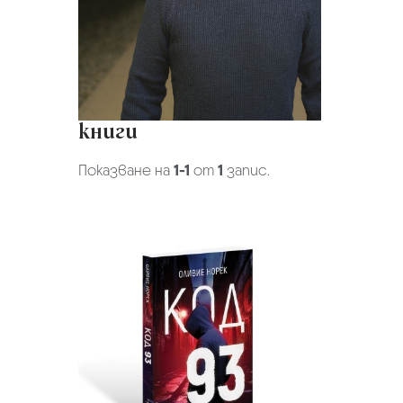
книги
Показване на
1-1
от
1
запис.