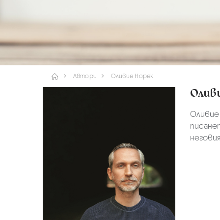
Автори
Оливие Норек
Олив
Оливие
писанет
неговия