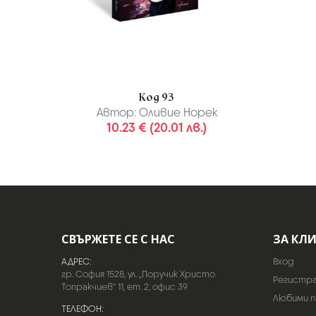
Код 93
Автор:
Оливие Норек
10.23 € (20.01 лв.)
СВЪРЖЕТЕ СЕ С НАС
ЗА КЛ
АДРЕС:
Вход
гр. София 1528, ул. „Поручик Христо
Регистр
Топракчиев“ 11, ет. 2, офис 39
Любими 
ТЕЛЕФОН: