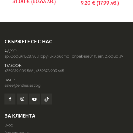
31.00 € (60.63 лв.)
9.20 € (17.99 лв.)
СВЪРЖЕТЕ СЕ С НАС
АДРЕС:
гр. София 1528, ул. „Поручик Христо Топракчиев“ 11, ет. 2, офис 39
ТЕЛЕФОН:
+359879 009 566
,
+359878 903 665
EMAIL:
sales@enthusiast.bg
ЗА КЛИЕНТА
Вход
Регистрация