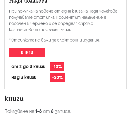
Надя Чолакова
При покупка на повече от една книга на Надя Чолакова
получавате отстъпка. Процентът намаление е
посочен в червено и се определя спрямо
количеството поръчани книги.
*Отсъпката не важи за електронни издания.
КНИГИ
от 2 до 3 книги
-10%
над 3 книги
-20%
книги
Показване на
1-6
от
6
записа.