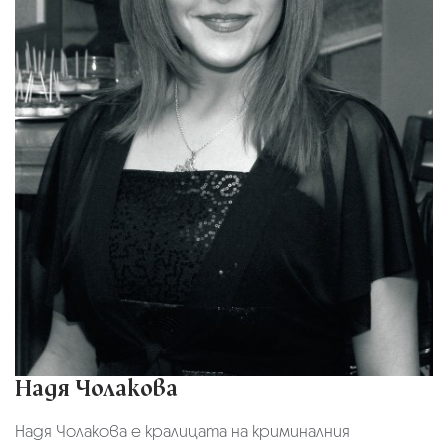
Надя Чолакова
Надя Чолакова е кралицата на криминалния