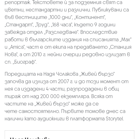
репортаж. Текстовете ѝ за подземния свят са
цветни, нестандартни и различни. Публикувани са
във вестниците „1000 дни“, „Континент“,
„Стандарт“, „Труд“, „168 часа“, където 9 години
завежда отдел „Разследване“. Впоследствие
работи в българските издания на списанията „Max“
и „Amica“, част е от екипа на предаването „Станция
Нова“, а от 2010 г. нейни очерци редовно излизат в
сп. „Биограф“.
Поредицата на Надя Чолакова „Живей бързо“
започва да излиза от 2007 г. и до този момент от
нея са издадени 4 части, разпродадени в общ
тираж от над 200 000 екземпляра. Всяка от
частите на „Живей бързо“ може да се
чете самостоятелно. Първите томове днес са
налични като аудиокниги в платформата Storytel.