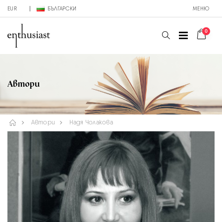
EUR
БЪЛГАРСКИ
МЕНЮ
0
Автори
Автори
Надя Чолакова