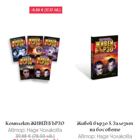
-8.88 € (17.37 ЛВ.)
Комплект ЖИВЕЙ БЪРЗО
Живей бързо 5. Залезът
на босовете
Автор:
Надя Чолакова
39.88 € (78.00 лв.)
Автор:
Надя Чолакова