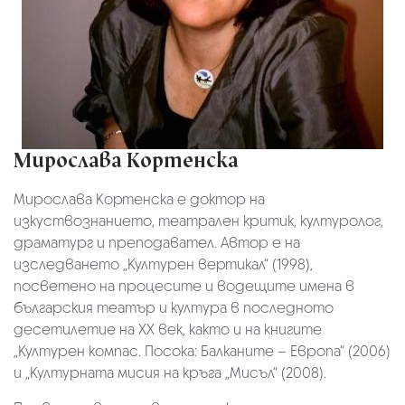
Мирослава Кортенска
Мирослава Кортенска е доктор на
изкуствознанието, театрален критик, културолог,
драматург и преподавател. Автор е на
изследването „Културен вертикал“ (1998),
посветено на процесите и водещите имена в
българския театър и култура в последното
десетилетие на ХХ век, както и на книгите
„Културен компас. Посока: Балканите – Европа“ (2006)
и „Културната мисия на кръга „Мисъл“ (2008).