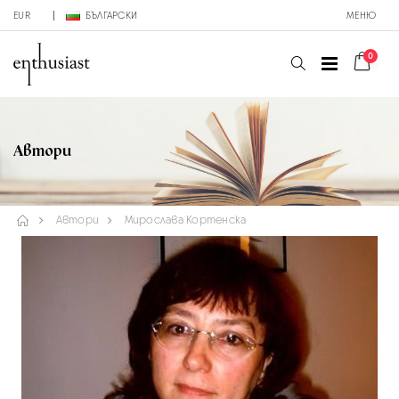
EUR
БЪЛГАРСКИ
МЕНЮ
0
Автори
Автори
Мирослава Кортенска