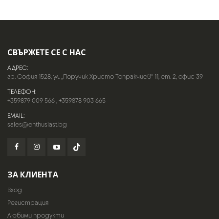
СВЪРЖЕТЕ СЕ С НАС
АДРЕС:
гр. София 1528, ул. „Поручик Христо Топракчиев“ 11, ет. 2, офис 39
ТЕЛЕФОН:
+359879 009 566
,
+359878 903 665
EMAIL:
sales@enthusiast.bg
ЗА КЛИЕНТА
Вход
Регистрация
Любими продукти