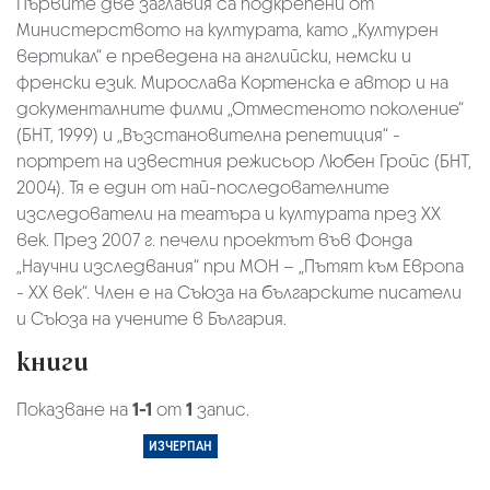
Първите две заглавия са подкрепени от
Министерството на културата, като „Културен
вертикал“ е преведена на английски, немски и
френски език. Мирослава Кортенска е автор и на
документалните филми „Отместеното поколение“
(БНТ, 1999) и „Възстановителна репетиция“ -
портрет на известния режисьор Любен Гройс (БНТ,
2004). Тя е един от най-последователните
изследователи на театъра и културата през ХХ
век. През 2007 г. печели проектът във Фонда
„Научни изследвания“ при МОН – „Пътят към Европа
- ХХ век“. Член е на Съюза на българските писатели
и Съюза на учените в България.
книги
Показване на
1-1
от
1
запис.
ИЗЧЕРПАН