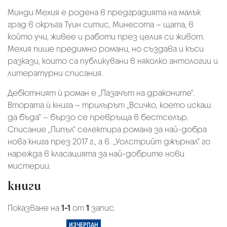
Минди Мехия е родена в предградията на малък
град в окръга Туин ситис, Минесота – щата, в
който учи, живее и работи през целия си живот.
Мехия пише предимно романи, но създава и къси
разкази, които са публикувани в няколко антологии и
литературни списания.
Дебютният ѝ роман е „Пазачът на драконите“.
Втората ѝ книга – трилърът „Всичко, което искаш
да бъда“ – бързо се превръща в бестселър.
Списание „Пипъл“ селектира романа за най-добра
нова книга през 2017 г., а в. „Уолстрийт джърнал“ го
нарежда в класацията за най-добрите нови
мистерии.
книги
Показване на
1-1
от
1
запис.
ИЗЧЕРПАН