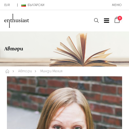
EUR
БЪЛГАРСКИ
МЕНЮ
0
Автори
Автори
Минди Мехия