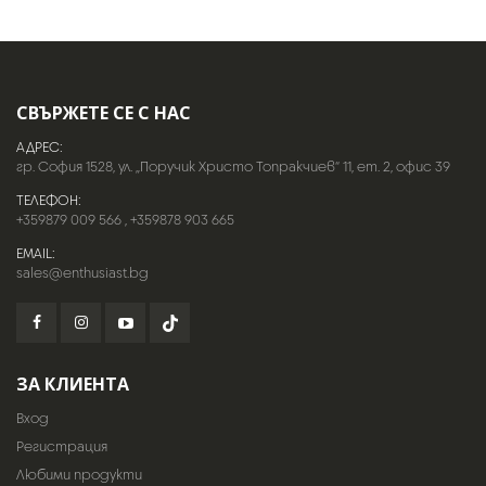
СВЪРЖЕТЕ СЕ С НАС
АДРЕС:
гр. София 1528, ул. „Поручик Христо Топракчиев“ 11, ет. 2, офис 39
ТЕЛЕФОН:
+359879 009 566
,
+359878 903 665
EMAIL:
sales@enthusiast.bg
ЗА КЛИЕНТА
Вход
Регистрация
Любими продукти