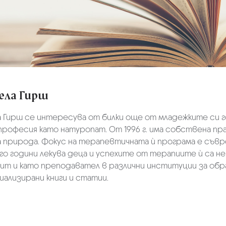
ела Гирш
 Гирш се интересува от билки още от младежките си г
професия като натуропат. От 1996 г. има собствена пр
а природа. Фокус на терапевтичната ѝ програма е съв
о години лекува деца и успехите от терапиите ѝ са не
ит и като преподавател в различни институции за обр
иализирани книги и статии.