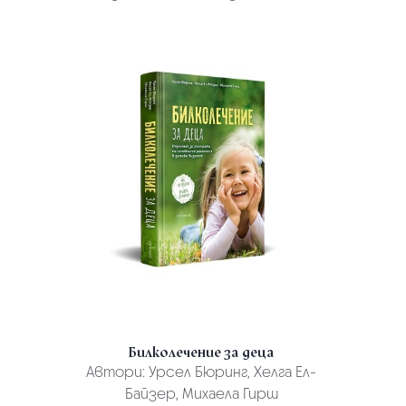
Билколечение за деца
Автори:
Урсел Бюринг, Хелга Ел-
Байзер, Михаела Гирш