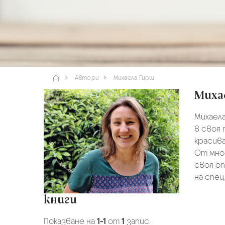
Автори
Михаела Гирш
Миха
Михаела
в своя 
красив
От мног
своя оп
на спец
книги
Показване на
1-1
от
1
запис.