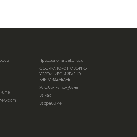
роси
Приемане на ръкописи
СОЦИАЛНО-ОТГОВОРНО,
УСТОЙЧИВО И ЗЕЛЕНО
КНИГОИЗДАВАНЕ
Условия на ползване
тките
За нас
телност
Забрави ме