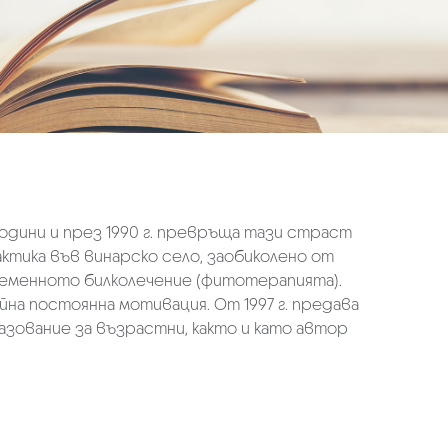
одини и през 1990 г. превръща тази страст
актика във винарско село, заобиколено от
ременното билколечение (фитотерапията).
йна постоянна мотивация. От 1997 г. предава
азование за възрастни, както и като автор