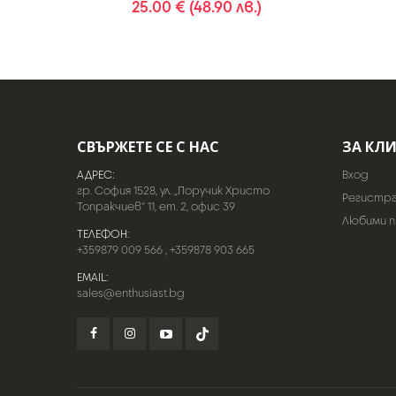
25.00 € (48.90 лв.)
СВЪРЖЕТЕ СЕ С НАС
ЗА КЛ
АДРЕС:
Вход
гр. София 1528, ул. „Поручик Христо
Регистр
Топракчиев“ 11, ет. 2, офис 39
Любими 
ТЕЛЕФОН:
+359879 009 566
,
+359878 903 665
EMAIL:
sales@enthusiast.bg