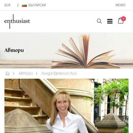
EUR
БЪЛГАРСКИ
МЕНЮ
0
Автори
Автори
Линда Франсис Лий