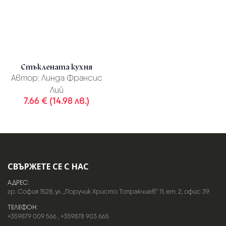
Стъклената кухня
Автор:
Линда Франсис
Лий
7.66 € (14.98 лв.)
СВЪРЖЕТЕ СЕ С НАС
АДРЕС:
гр. София 1528, ул. „Поручик Христо Топракчиев“ 11, ет. 2, офис 39
ТЕЛЕФОН:
+359879 009 566
,
+359878 903 665