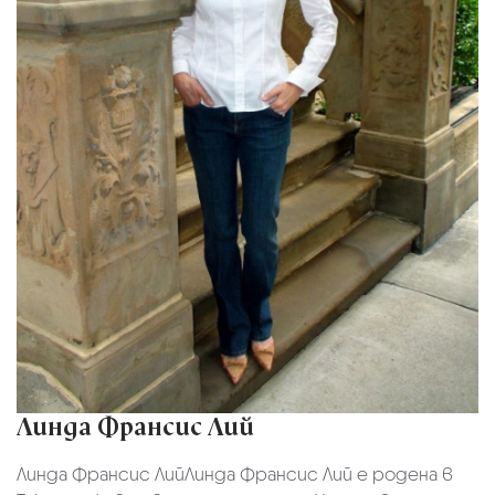
Линда Франсис Лий
Линда Франсис ЛийЛинда Франсис Лий е родена в