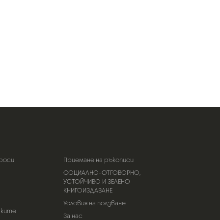
роси
Приемане на ръкописи
СОЦИАЛНО-ОТГОВОРНО,
УСТОЙЧИВО И ЗЕЛЕНО
КНИГОИЗДАВАНЕ
Условия на ползване
тките
За нас