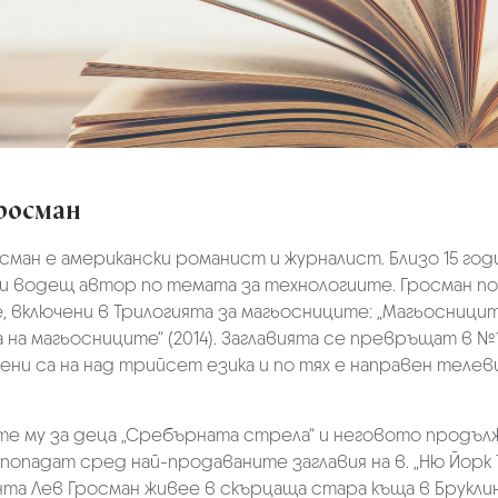
росман
сман е американски романист и журналист. Близо 15 год
 и водещ автор по темата за технологиите. Гросман по
, включени в Трилогията за магьосниците: „Магьосниците“
 на магьосниците“ (2014). Заглавията се превръщат в №1
ни са на над трийсет езика и по тях е направен телев
те му за деца „Сребърната стрела“ и неговото продъл
 попадат сред най-продаваните заглавия на в. „Ню Йорк Та
та Лев Гросман живее в скърцаща стара къща в Бруклин