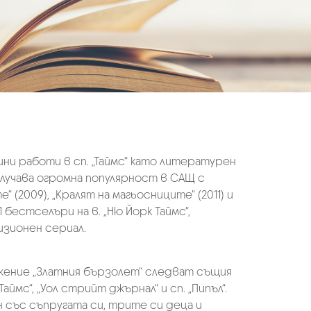
ини работи в сп. „Таймс“ като литературен
лучава огромна популярност в САЩ с
 (2009), „Кралят на магьосниците“ (2011) и
 бестселъри на в. „Ню Йорк Таймс“,
изионен сериал.
жение „Златния бързолет“ следват същия
ймс“, „Уол стрийт джърнал“ и сп. „Пипъл“.
 със съпругата си, трите си деца и