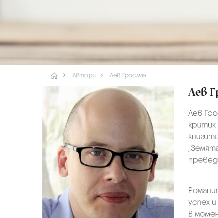
Автори
Лев Гросман
Лев Г
Лев Гро
критик
книгите
„Земята
преведе
Романи
успех и
В момен