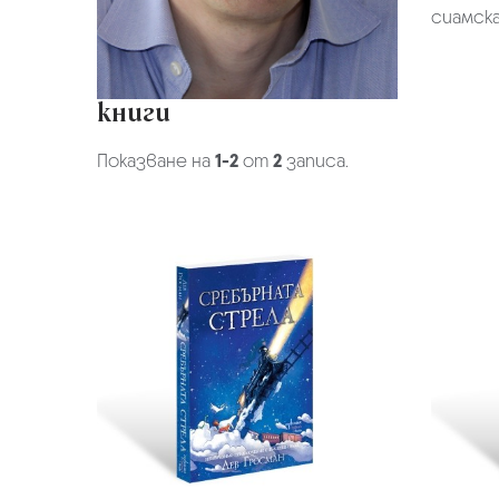
сиамска
книги
Показване на
1-2
от
2
записа.