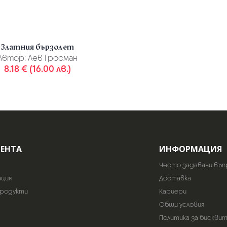
Златния бързолет
Автор:
Лев Гросман
8.18 € (16.00 лв.)
ИЕНТА
ИНФОРМАЦИЯ
Често задавани въп
ация
Доставка
продукти
Кариери
Общи условия
Политика за бискви