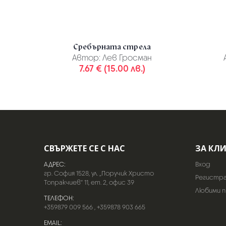
Сребърната стрела
Автор:
Лев Гросман
7.67 € (15.00 лв.)
СВЪРЖЕТЕ СЕ С НАС
ЗА КЛ
АДРЕС:
Вход
гр. София 1528, ул. „Поручик Христо
Регистр
Топракчиев“ 11, ет. 2, офис 39
Любими 
ТЕЛЕФОН:
+359879 009 566
,
+359878 903 665
EMAIL: