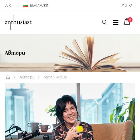
EUR
БЪЛГАРСКИ
МЕНЮ
0
Автори
Автори
Лада Янкова