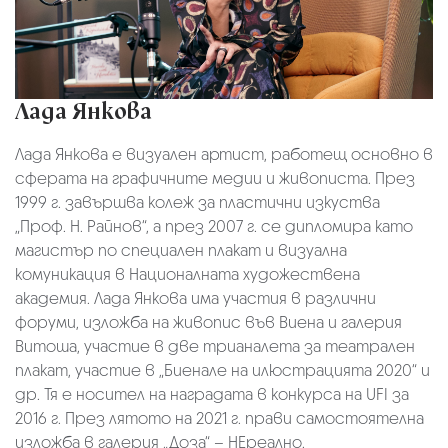
Лада Янкова
Лада Янкова е визуален артист, работещ основно в
сферата на графичните медии и живописта. През
1999 г. завършва колеж за пластични изкуства
„Проф. Н. Райнов“, а през 2007 г. се дипломира като
магистър по специален плакат и визуална
комуникация в Националната художествена
академия. Лада Янкова има участия в различни
форуми, изложба на живопис във Виена и галерия
Витоша, участие в две трианалета за театрален
плакат, участие в „Биенале на илюстрацията 2020“ и
др. Тя е носител на наградата в конкурса на UFI за
2016 г. През лятото на 2021 г. прави самостоятелна
изложба в галерия „Доза“ – НЕреално.