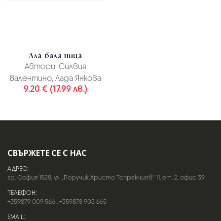
Ала-бала-ница
Автори:
Силвия
Валентино, Лада Янкова
9.20 € (17.99 лв.)
СВЪРЖЕТЕ СЕ С НАС
АДРЕС:
гр. София 1528, ул. „Поручик Христо Топракчиев“ 11, ет. 2, офис 39
ТЕЛЕФОН:
+359879 009 566
,
+359878 903 665
EMAIL: