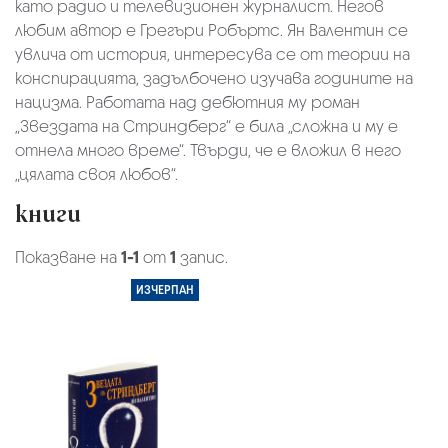
като радио и телевизионен журналист. Негов
любим автор е Грегъри Робъртс. Ян Валентин се
увлича от история, интересува се от теории на
конспирацията, задълбочено изучава годините на
нацизма. Работата над дебютния му роман
„Звездата на Стриндберг“ е била „сложна и му е
отнела много време“. Твърди, че е вложил в него
„цялата своя любов“.
книги
Показване на
1-1
от
1
запис.
ИЗЧЕРПАН