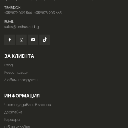
ТЕЛЕФОН:
+359879 009 566
,
+359878 903 665
EMAIL:
sales@enthusiast.bg
ЗА КЛИЕНТА
Вход
Регистрация
Любими продукти
ИНФОРМАЦИЯ
Често задавани въпроси
Доставка
Кариери
Общи условия