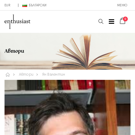
EUR
БЪЛГАРСКИ
МЕНЮ
0
Автори
Автори
Ян Валентин