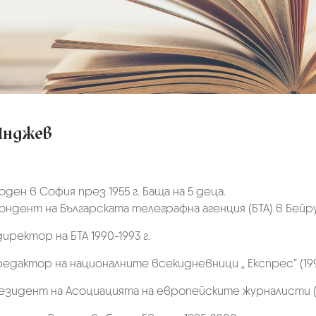
Инджев
оден в София през 1955 г. Баща на 5 децa.
ндент на Българската телеграфна агенция (БТА) в Бейрут
директор на БТА 1990-1993 г.
редактор на националните всекидневници „ Експрес” (1993
зидент на Асоциацията на европейските журналисти (А