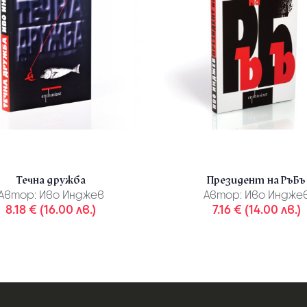
Течна дружба
Президент на РъБъ
Автор:
Иво Инджев
Автор:
Иво Индже
8.18 € (16.00 лв.)
7.16 € (14.00 лв.)