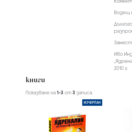
Комента
Водещ 
Дългог
разпрос
Замест
Иво Инд
„Ядрена
2010 г.
книги
Показване на
1-3
от
3
записа.
ИЗЧЕРПАН