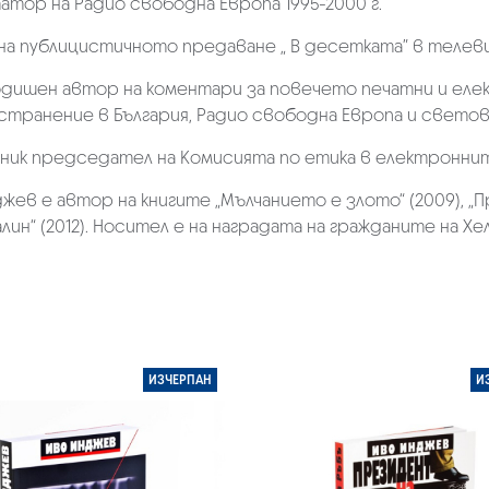
тор на Радио свободна Европа 1995-2000 г.
на публицистичното предаване „ В десетката” в телеви
одишен автор на коментари за повечето печатни и еле
транение в България, Радио свободна Европа и светов
ник председател на Комисията по етика в електроннит
жев е автор на книгите „Мълчанието е злото“ (2009), „През
лин“ (2012). Носител е на наградата на гражданите на Х
ИЗЧЕРПАН
И