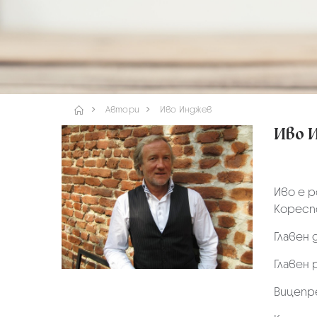
Автори
Иво Инджев
Иво 
Иво е р
Кореспо
Главен 
Главен 
Вицепре