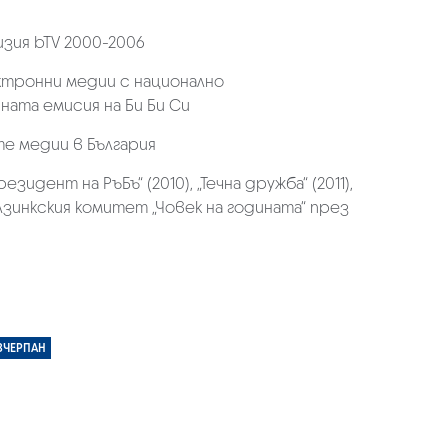
зия bTV 2000-2006
ктронни медии с национално
ната емисия на Би Би Си
е медии в България
идент на РъБъ“ (2010), „Течна дружба“ (2011),
елзинкския комитет „Човек на годината“ през
ЗЧЕРПАН