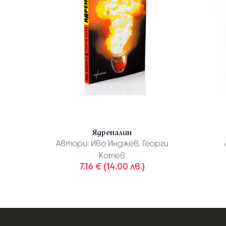
Ядреналин
Автори:
Иво Инджев, Георги
Котев
7.16 € (14.00 лв.)