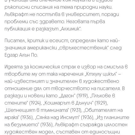
ръкописни списания на тема природни науки.
Лъвкрафт не постъпва в университет, поради
проблеми със здравето. Неговата първа
публикация е разказът „Алхимик“.
Писател, критик и есеист, определян като най-
значимия американски „свръхестественик“ след
Едгар Алън По.
Идеята за космическия страх е извор на смисъла в
творбите му от така наречения „Ктхулу цикъл“ –
най-известният и значителен в художествено
отношение дял от творчеството на писателя. В
разкази и новели като „Дагон“ (1919), „Плъхове в
стените“ (1924), „Кошмарът в Дънуич“ (1929),
„Шепнещият в тъмнината“ (1931), „Обитателят на
мрака“ (1936), „Сянка над Инсмут“ (1936), „Из планините
на безумието“ (1936), Лъвкрафт съгражда цялостен
художествен модел, съставен от единосъщни