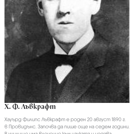
Х. Ф. Лъвкрафт
Хауърд Филипс Лъвкрафт е роден 20 август 1890 г.
в Провидънс. Започва да пише още на седем години.
В училище има влечение към науката и издава