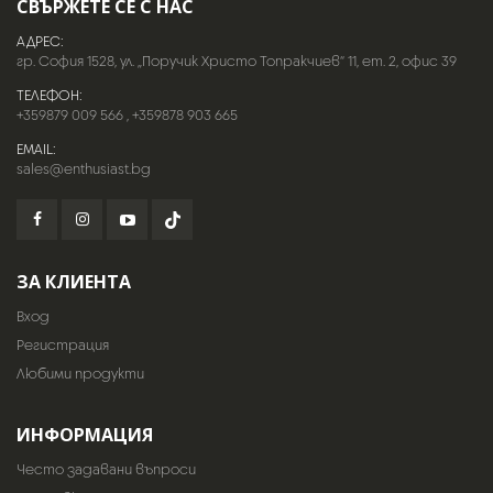
СВЪРЖЕТЕ СЕ С НАС
АДРЕС:
гр. София 1528, ул. „Поручик Христо Топракчиев“ 11, ет. 2, офис 39
ТЕЛЕФОН:
+359879 009 566
,
+359878 903 665
EMAIL:
sales@enthusiast.bg
ЗА КЛИЕНТА
Вход
Регистрация
Любими продукти
ИНФОРМАЦИЯ
Често задавани въпроси