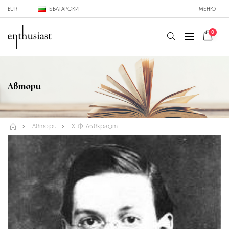
EUR
БЪЛГАРСКИ
МЕНЮ
0
Автори
Автори
Х. Ф. Лъвкрафт