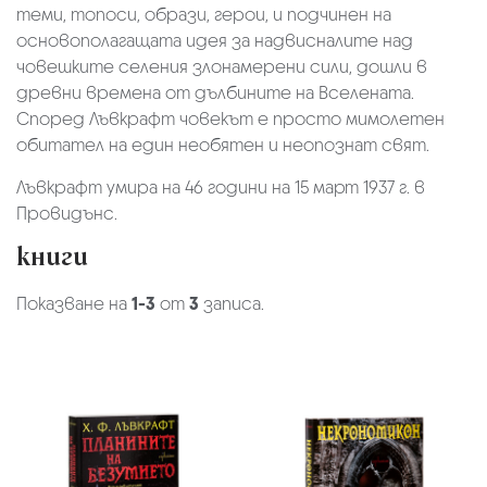
теми, топоси, образи, герои, и подчинен на
основополагащата идея за надвисналите над
човешките селения злонамерени сили, дошли в
древни времена от дълбините на Вселената.
Според Лъвкрафт човекът е просто мимолетен
обитател на един необятен и неопознат свят.
Лъвкрафт умира на 46 години на 15 март 1937 г. в
Провидънс.
книги
Показване на
1-3
от
3
записа.