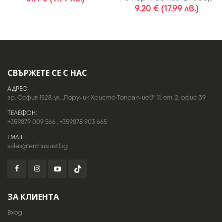
9.20 € (17.99 лв.)
СВЪРЖЕТЕ СЕ С НАС
АДРЕС:
гр. София 1528, ул. „Поручик Христо Топракчиев“ 11, ет. 2, офис 39
ТЕЛЕФОН:
+359879 009 566
,
+359878 903 665
EMAIL:
sales@enthusiast.bg
ЗА КЛИЕНТА
Вход