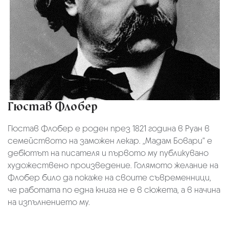
Гюстав Флобер
Гюстав Флобер е роден през 1821 година в Руан в
семейството на заможен лекар. „Мадам Бовари“ е
дебютът на писателя и първото му публикувано
художествено произведение. Голямото желание на
Флобер било да покаже на своите съвременници,
че работата по една книга не е в сюжета, а в начина
на изпълнението му.