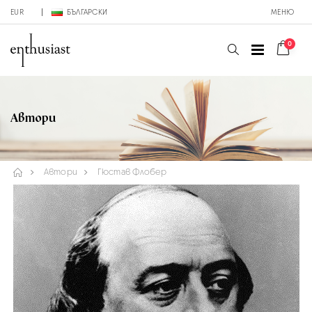
EUR
БЪЛГАРСКИ
МЕНЮ
0
Автори
Автори
Гюстав Флобер