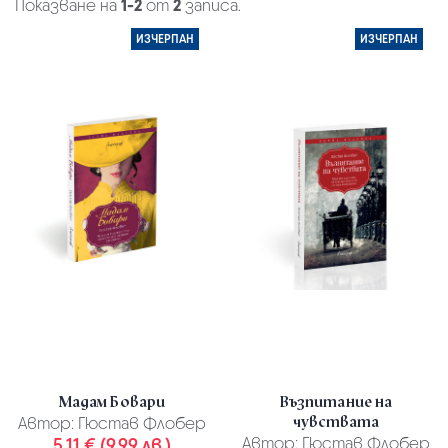
Показване на
1-2
от
2
записа.
ИЗЧЕРПАН
ИЗЧЕРПАН
Мадам Бовари
Възпитание на
чувствата
Автор:
Гюстав Флобер
5.11 € (9.99 лв.)
Автор:
Гюстав Флобер