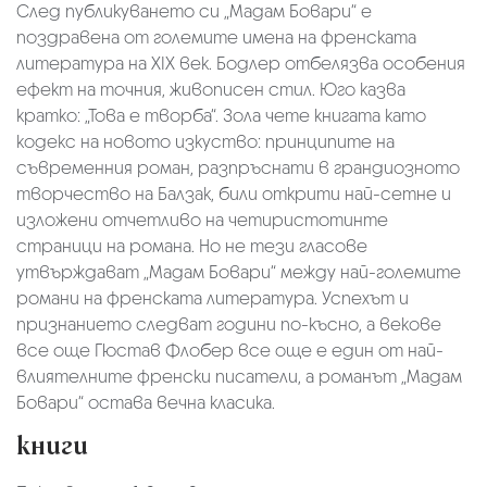
След публикуването си „Мадам Бовари“ е
поздравена от големите имена на френската
литература на XIX век. Бодлер отбелязва особения
ефект на точния, живописен стил. Юго казва
кратко: „Това е творба“. Зола чете книгата като
кодекс на новото изкуство: принципите на
съвременния роман, разпръснати в грандиозното
творчество на Балзак, били открити най-сетне и
изложени отчетливо на четиристотинте
страници на романа. Но не тези гласове
утвърждават „Мадам Бовари“ между най-големите
романи на френската литература. Успехът и
признанието следват години по-късно, а векове
все още Гюстав Флобер все още е един от най-
влиятелните френски писатели, а романът „Мадам
Бовари“ остава вечна класика.
книги