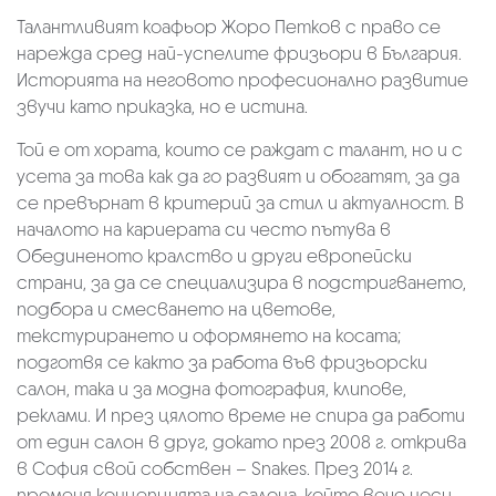
Талантливият коафьор Жоро Петков с право се
нарежда сред най-успелите фризьори в България.
Историята на неговото професионално развитие
звучи като приказка, но е истина.
Той е от хората, които се раждат с талант, но и с
усета за това как да го развият и обогатят, за да
се превърнат в критерий за стил и актуалност. В
началото на кариерата си често пътува в
Обединеното кралство и други европейски
страни, за да се специализира в подстригването,
подбора и смесването на цветове,
текстурирането и оформянето на косата;
подготвя се както за работа във фризьорски
салон, така и за модна фотография, клипове,
реклами. И през цялото време не спира да работи
от един салон в друг, докато през 2008 г. открива
в София свой собствен – Snakes. През 2014 г.
променя концепцията на салона, който вече носи