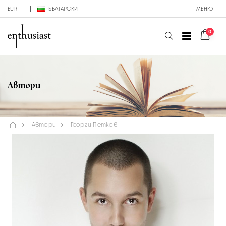
EUR
БЪЛГАРСКИ
МЕНЮ
0
Автори
Автори
Георги Петков