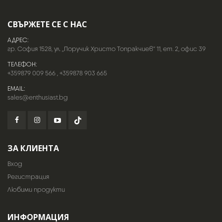
СВЪРЖЕТЕ СЕ С НАС
АДРЕС:
гр. София 1528, ул. „Поручик Христо Топракчиев“ 11, ет. 2, офис 39
ТЕЛЕФОН:
+359879 009 566
,
+359878 903 665
EMAIL:
sales@enthusiast.bg
ЗА КЛИЕНТА
Вход
Регистрация
Любими продукти
ИНФОРМАЦИЯ