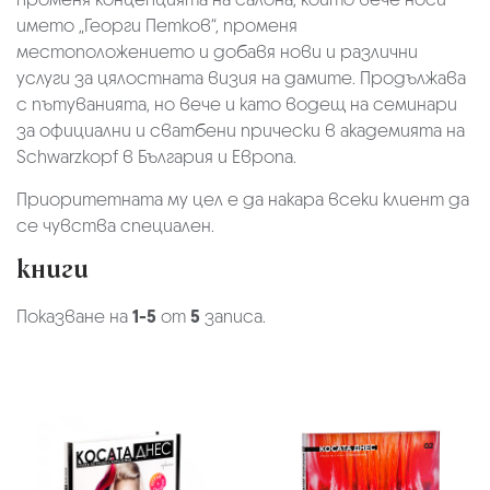
името „Георги Петков“, променя
местоположението и добавя нови и различни
услуги за цялостната визия на дамите. Продължава
с пътуванията, но вече и като водещ на семинари
за официални и сватбени прически в академията на
Schwarzkopf в България и Европа.
Приоритетната му цел е да накара всеки клиент да
се чувства специален.
книги
Показване на
1-5
от
5
записа.