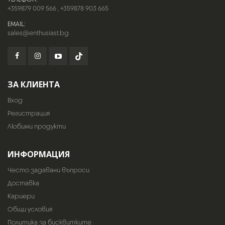
+359879 009 566
,
+359878 903 665
EMAIL:
sales@enthusiast.bg
ЗА КЛИЕНТА
Вход
Регистрация
Любими продукти
ИНФОРМАЦИЯ
Често задавани въпроси
Доставка
Кариери
Общи условия
Политика за бисквитките