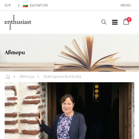
EUR
БЪЛГАРСКИ
МЕНЮ
0
Автори
Автори
Екатерина Виткова