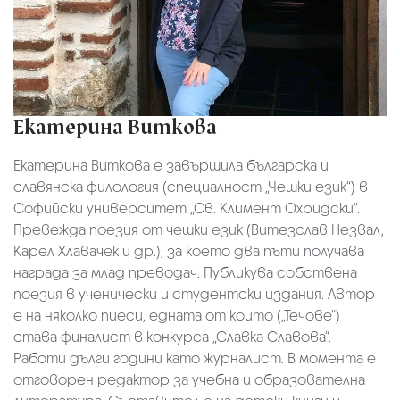
Екатерина Виткова
Екатерина Виткова
е завършила българска и
славянска филология (специалност „Чешки език“) в
Софийски университет „Св. Климент Охридски“.
Превежда поезия от чешки език (Витезслав Незвал,
Карел Хлавачек и др.), за което два пъти получава
награда за млад преводач. Публикува собствена
поезия в ученически и студентски издания. Автор
е на няколко пиеси, едната от които („Течове“)
става финалист в конкурса „Славка Славова“.
Работи дълги години като журналист. В момента е
отговорен редактор за учебна и образователна