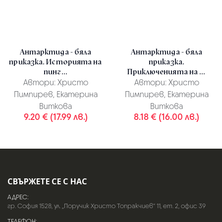
Антарктида - бяла
Антарктида - бяла
приказка. Историята на
приказка.
пинг...
Приключенията на ...
Автори:
Христо
Автори:
Христо
Пимпирев, Екатерина
Пимпирев, Екатерина
Виткова
Виткова
9.20 € (17.99 лв.)
8.18 € (16.00 лв.)
СВЪРЖЕТЕ СЕ С НАС
АДРЕС:
гр. София 1528, ул. „Поручик Христо Топракчиев“ 11, ет. 2, офис 39
ТЕЛЕФОН: