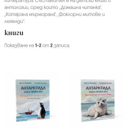
литература. Съставител е на детски книги и
антологии, сред които „Домашна читанка“,
„Котарана мърморана“, „Фоклорни митове и
легенди“.
книги
Показване на
1-2
от
2
записа.