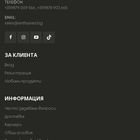
ТЕЛЕФОН:
+359879 009 566
,
+359878 903 665
EMAIL:
sales@enthusiast.bg
ЗА КЛИЕНТА
Вход
Регистрация
Любими продукти
ИНФОРМАЦИЯ
Често задавани въпроси
Доставка
Кариери
Общи условия