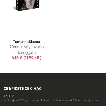
Татуировката
Автор:
Джуничиро
Танидзаки
6.13 € (11.99 лв.)
СВЪРЖЕТЕ СЕ С НАС
АДРЕС:
гр. София 1528, ул. „Поручик Христо Топракчиев“ 11, ет. 2, офис 39