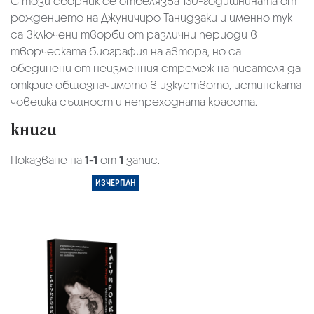
С този сборник се отбелязва 130-годишнината от
рождението на Джуничиро Танидзаки и именно тук
са включени творби от различни периоди в
творческата биография на автора, но са
обединени от неизменния стремеж на писателя да
открие общозначимото в изкуството, истинската
човешка същност и непреходната красота.
книги
Показване на
1-1
от
1
запис.
ИЗЧЕРПАН