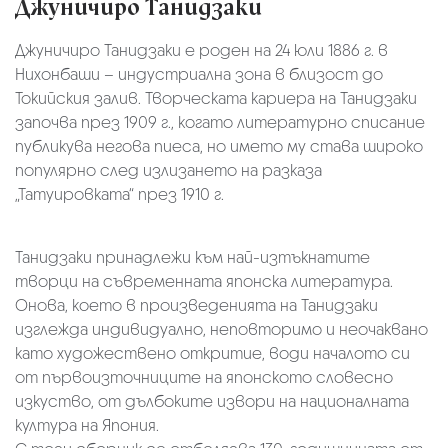
Джуничиро Танидзаки
Джуничиро Танидзаки е роден на 24 юли 1886 г. в
Нихонбаши – индустриална зона в близост до
Токийския залив. Творческата кариера на Танидзаки
започва през 1909 г., когато литературно списание
публикува негова пиеса, но името му става широко
популярно след излизането на разказа
„Татуировката“ през 1910 г.
Танидзаки принадлежи към най-изтъкнатите
творци на съвременната японска литература.
Онова, което в произведенията на Танидзаки
изглежда индивидуално, неповторимо и неочаквано
като художествено откритие, води началото си
от първоизточниците на японското словесно
изкуство, от дълбоките извори на националната
култура на Япония.