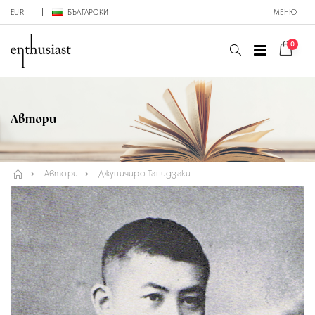
EUR
БЪЛГАРСКИ
МЕНЮ
0
Автори
Автори
Джуничиро Танидзаки