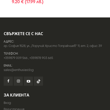
9.20 € (17.99 лв.)
СВЪРЖЕТЕ СЕ С НАС
АДРЕС:
гр. София 1528, ул. „Поручик Христо Топракчиев“ 11, ет. 2, офис 39
ТЕЛЕФОН:
+359879 009 566
,
+359878 903 665
EMAIL:
sales@enthusiast.bg
ЗА КЛИЕНТА
Вход
Регистрация