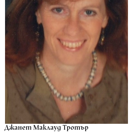
Джанет Маклауд Тротър