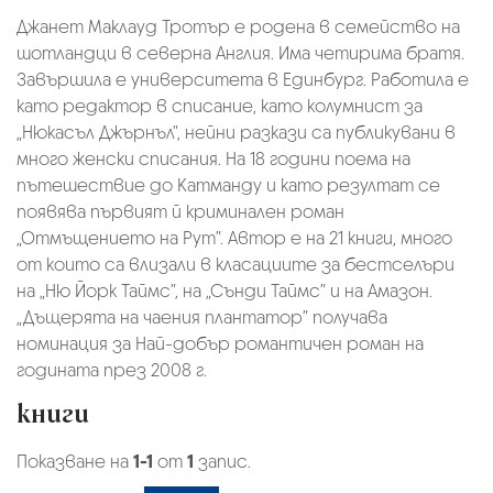
Джанет Маклауд Тротър е родена в семейство на
шотландци в северна Англия. Има четирима братя.
Завършила е университета в Единбург. Работила е
като редактор в списание, като колумнист за
„Нюкасъл Джърнъл”, нейни разкази са публикувани в
много женски списания. На 18 години поема на
пътешествие до Катманду и като резултат се
появява първият й криминален роман
„Отмъщението на Рут”. Автор е на 21 книги, много
от които са влизали в класациите за бестселъри
на „Ню Йорк Таймс”, на „Сънди Таймс” и на Амазон.
„Дъщерята на чаения плантатор” получава
номинация за Най-добър романтичен роман на
годината през 2008 г.
книги
Показване на
1-1
от
1
запис.