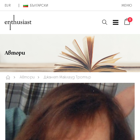
EUR
БЪЛГАРСКИ
МЕНЮ
0
Автори
Автори
Джанет Маклауд Тротър