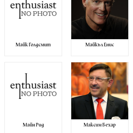
Майк Голдсмит
Майкъл Енис
Майн Рид
Максим Бехар