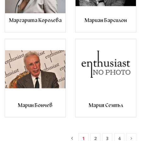
Маргарита Королева
Мариан Барсилон
Марин Бончев
Мария Семпъл
1
2
3
4