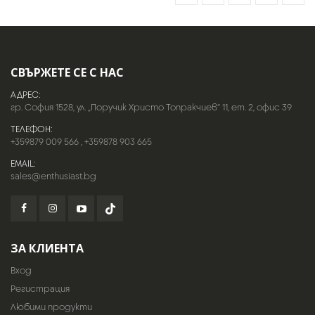
СВЪРЖЕТЕ СЕ С НАС
АДРЕС:
гр. София 1528, ул. „Поручик Христо Топракчиев“ 11, ет. 2, офис 39
ТЕЛЕФОН:
+359879 009 566
,
+359878 903 665
EMAIL:
sales@enthusiast.bg
ЗА КЛИЕНТА
Вход
Регистрация
Любими продукти