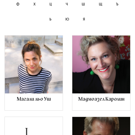
Ф
Х
Ц
Ч
Ш
Щ
Ъ
Ь
Ю
Я
Магали льо Уш
Мадмоазел Каролин