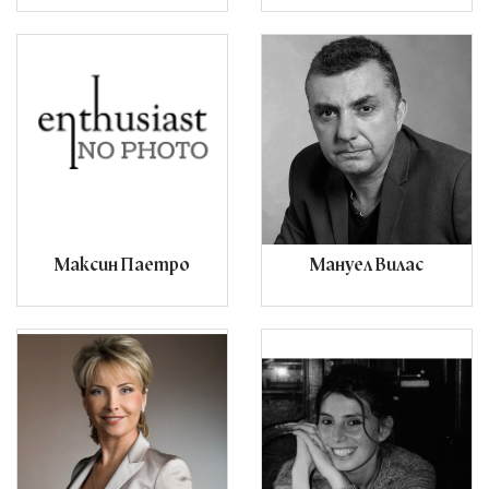
Максин Паетро
Мануел Вилас