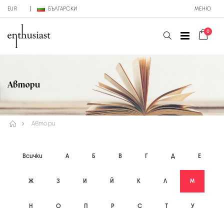
EUR
БЪЛГАРСКИ
МЕНЮ
0
Автори
Автори
Всички
А
Б
В
Г
Д
Е
Ж
З
И
Й
К
Л
М
Н
О
П
Р
С
Т
У