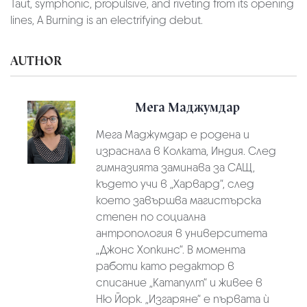
Taut, symphonic, propulsive, and riveting from its opening
lines, A Burning is an electrifying debut.
AUTHOR
Мега Маджумдар
Мега Маджумдар е родена и
израснала в Колката, Индия. След
гимназията заминава за САЩ,
където учи в „Харвард“, след
което завършва магистърска
степен по социална
антропология в университета
„Джонс Хопкинс“. В момента
работи като редактор в
списание „Катапулт“ и живее в
Ню Йорк. „Изгаряне“ е първата ѝ