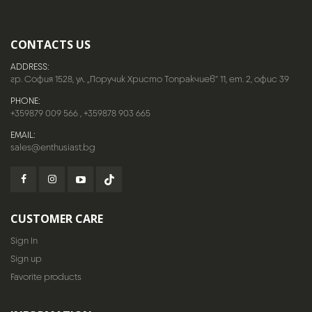
CONTACTS US
ADDRESS:
гр. София 1528, ул. „Поручик Христо Топракчиев“ 11, ет. 2, офис 39
PHONE:
+359879 009 566
,
+359878 903 665
EMAIL:
sales@enthusiast.bg
CUSTOMER CARE
Sign In
Sign up
Favorite products