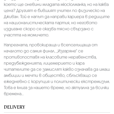
което ще оневини младата мюсюлманка, но на каква
цена? Другият е бившият учител по физическо на
Дживан. Той е напът да направи кариера в редиците
на националистическата партия, но неговото
издигане скоро се оказва тясно свързано с
участта на момичето.
Напрегната, провокираща и всепоглъщаща от
началото до самия финал, „Изгаряне“ се
противопоставя на класовите неравенства,
предубежденията, лицемерието и кара
читателите да се замислят какво означава да имаш
амбиции и мечти в общество, сблъскващо се
ежедневно с корупция и политически екстремизъм.
Това е книга за нашето време, но актуална за всички
времена...
DELIVERY