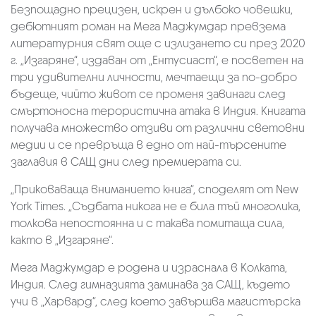
Безпощадно прецизен, искрен и дълбоко човешки,
дебютният роман на Мега Маджумдар превзема
литературния свят още с излизането си през 2020
г. „Изгаряне“, издаван от „Ентусиаст“, е посветен на
три удивителни личности, мечтаещи за по-добро
бъдеще, чийто живот се променя завинаги след
смъртоносна терористична атака в Индия. Книгата
получава множество отзиви от различни световни
медии и се превръща в едно от най-търсените
заглавия в САЩ дни след премиерата си.
„Приковаваща вниманието книга“, споделят от New
York Times. „Съдбата никога не е била тъй многолика,
толкова непостоянна и с такава помитаща сила,
както в „Изгаряне“.
Мега Маджумдар е родена и израснала в Колката,
Индия. След гимназията заминава за САЩ, където
учи в „Харвард“, след което завършва магистърска