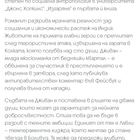
степен по социална антропология в университета
„Джонс Хопкинс“. „Изгаряне“ е първата ѝ книга.
Романът разкрива мрачната реалност зад
социалния и икономически растеж на Индия.
Животите на тримата главни герои се преплитат
след терористична атака, извършена на гарата в
Колката, която погубва над сто души. Дживан –
млада мюсюлманка от бедняшки квартал – е
обвинена за съучастник в престъплението и е
хвърлена в затвора, след като публикува
антиправителствен коментар във Фейсбук и
получава вълна от нападки.
Съдбата на Дживан е поставена в ръцете на двама
души, които могат да гарантират за нейната
добросъвестност. Стига това да не бъде в
разрив с техните амбиции. Единият от тях е Лавли
– темпераментна хиджра, която мечтае да стане
звезда в Боливуд. Тя може да предложи алибито,