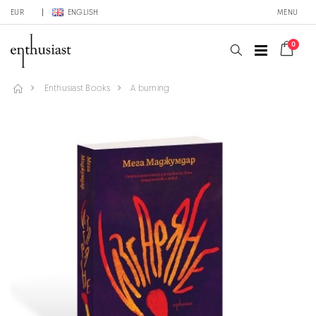
EUR
ENGLISH
MENU
0
Enthusiast Books
A burning