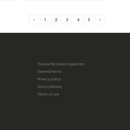
1
2
3
4
5
Frequently asked questions
General terms
Privacy policy
Quick Delivery
Terms of use