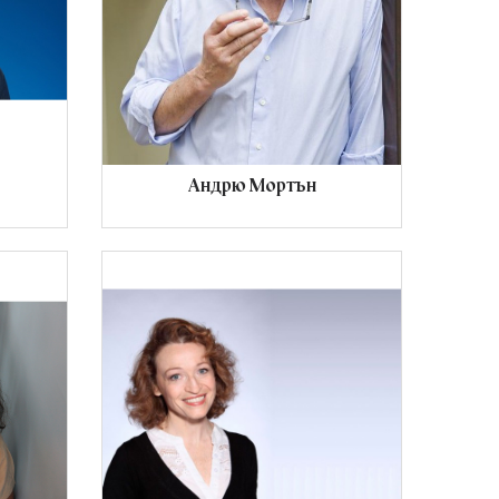
Андрю Мортън