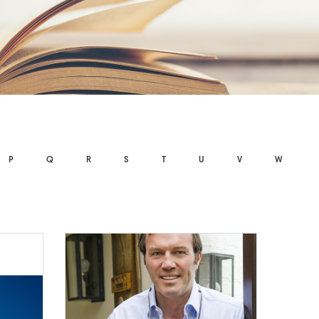
P
Q
R
S
T
U
V
W