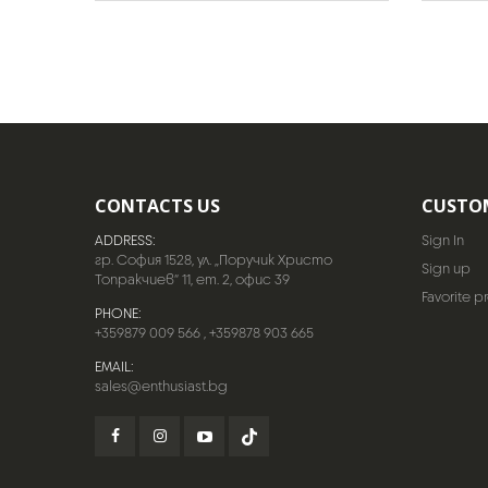
CONTACTS US
CUSTO
ADDRESS:
Sign In
гр. София 1528, ул. „Поручик Христо
Sign up
Топракчиев“ 11, ет. 2, офис 39
Favorite p
PHONE:
+359879 009 566
,
+359878 903 665
EMAIL:
sales@enthusiast.bg