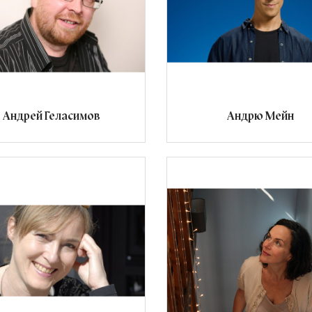
Андрей Геласимов
Андрю Мейн