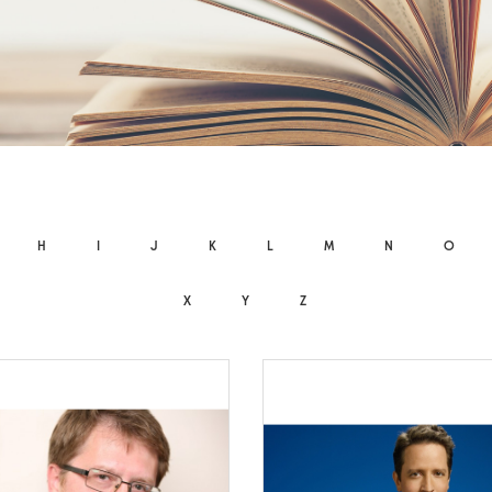
H
I
J
K
L
M
N
O
X
Y
Z