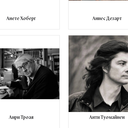
Анете Хоберг
Аниес Дезарт
Анри Троая
Анти Туомайнен