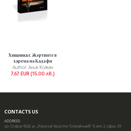
Хищникът. Жертвите в
харема на Кадафи
Author:
Аник Кожан
7.67 EUR (15.00 лв.)
CONTACTS US
ADDRESS:
гр. София 1528, ул. „Поручик Христо Топракчиев“ 11, ет. 2, офис 39