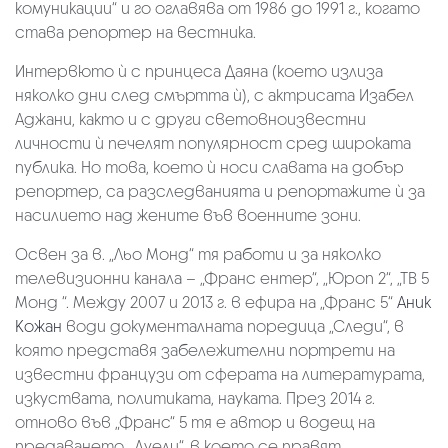
комуникации“ и го оглавява от 1986 до 1991 г., когато
става репортер на вестника.
Интервюто ѝ с принцеса Даяна (което излиза
няколко дни след смъртта ѝ), с актрисата Изабел
Аджани, както и с други световноизвестни
личности ѝ печелят популярност сред широката
публика. Но това, което ѝ носи славата на добър
репортер, са разследванията и репортажите ѝ за
насилието над жените във военните зони.
Освен за в. „Льо Монд“ тя работи и за няколко
телевизионни канала – „Франс ентер“, „Юроп 2“, „ТВ 5
Монд “. Между 2007 и 2013 г. в ефира на „Франс 5“
Аник
Кожан
води документалната поредица „Следи“, в
която представя забележителни портрети на
известни французи от сферата на литературата,
изкуствата, политиката, науката. През 2014 г.
отново във „Франс“ 5 тя е автор и водещ на
предаването „Дуели“, в което се правят