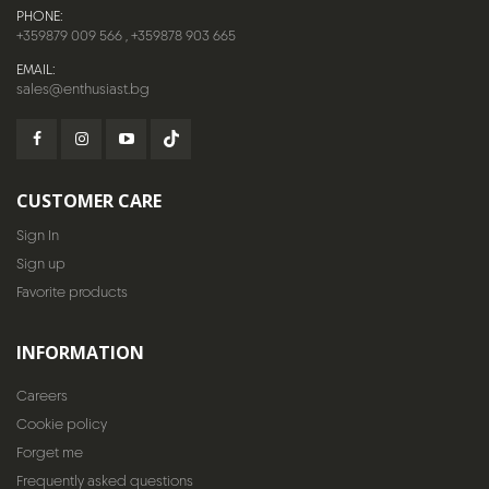
PHONE:
+359879 009 566
,
+359878 903 665
EMAIL:
sales@enthusiast.bg
CUSTOMER CARE
Sign In
Sign up
Favorite products
INFORMATION
Careers
Cookie policy
Forget me
Frequently asked questions