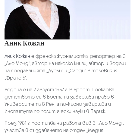
Аник Кожан
Аник Кожан
е френска журналистка, репортер на в.
„Льо Монд“, автор на няколко книги, автор и водещ
на предаванията „Дуели“ и „Следи“ в телевизия
„Франс 5“.
Родена е на 2 август 1957 г. в Брест. Прекарва
детството си в Бретан и завършва право в
Университета в Рен, а по-късно завършва и
Института по политически науки в Париж.
През 1981 г. постъпва на работа във в. „Льо Монд“,
участва в създаването на отдел „Медия