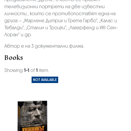
телевизионни портрети на две известни
личности , които се противопоставят една на
друга – „Марлене Дитрих и Грета Гарбо“, „Калас и
Тебалди“, „Сталин и Троцки“, „Лагерфелд и Ив Сен-
Лоран“ и др.
Автор е на 3 документални филма.
Books
Showing
1-1
of
1
item.
NOT AVAILABLE