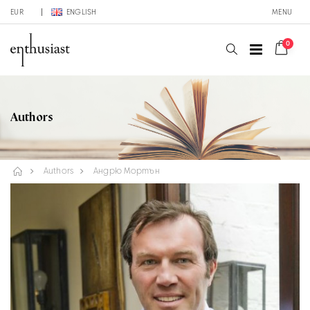
EUR
ENGLISH
MENU
0
Authors
Authors
Андрю Мортън