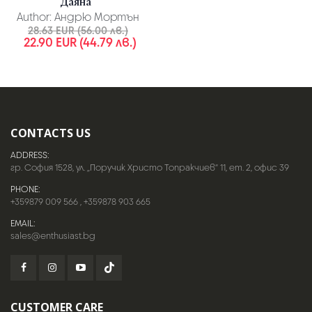
Даяна“
Author:
Андрю Мортън
28.63 EUR (56.00 лв.)
22.90 EUR (44.79 лв.)
CONTACTS US
ADDRESS:
гр. София 1528, ул. „Поручик Христо Топракчиев“ 11, ет. 2, офис 39
PHONE:
+359879 009 566
,
+359878 903 665
EMAIL:
sales@enthusiast.bg
CUSTOMER CARE