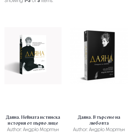
Showing
1-3
of
3
items.
Даяна. Нейната истинска
Даяна. В търсене на
история от първо лице
любовта
Author:
Андрю Мортън
Author:
Андрю Мортън