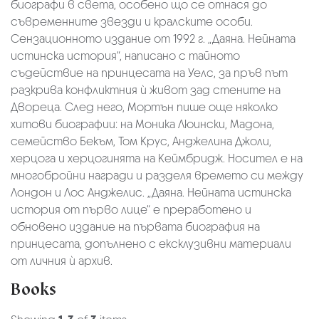
биографи в света, особено що се отнася до
съвременните звезди и кралските особи.
Сензационното издание от 1992 г. „Даяна. Нейната
истинска история“, написано с тайното
съдействие на принцесата на Уелс, за пръв път
разкрива конфликтния ѝ живот зад стените на
Двореца. След него, Мортън пише още няколко
хитови биографии: на Моника Люински, Мадона,
семейство Бекъм, Том Крус, Анджелина Джоли,
херцога и херцогинята на Кеймбридж. Носител е на
многобройни награди и разделя времето си между
Лондон и Лос Анджелис. „Даяна. Нейната истинска
история от първо лице“ е преработено и
обновено издание на първата биография на
принцесата, допълнено с ексклузивни материали
от личния ѝ архив.
Books