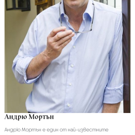
Андрю Мортън
Андрю Мортън е един от най-известните