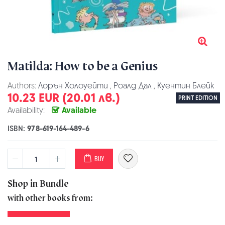
Matilda: How to be a Genius
Authors:
Лорън Холоуейти
,
Роалд Дал
,
Куентин Блейк
10.23 EUR (20.01 лв.)
PRINT EDITION
Availability:
Available
ISBN:
978-619-164-489-6
BUY
Shop in Bundle
with other books from: