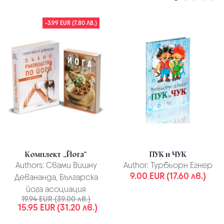
-3.99 EUR (7.80 ЛВ.)
Комплект „Йога“
ПУК и ЧУК
Authors:
Свами Вишну
Author:
Турбьорн Егнер
9.00 EUR (17.60 лв.)
Девананда, Българска
йога асоциация
19.94 EUR (39.00 лв.)
15.95 EUR (31.20 лв.)