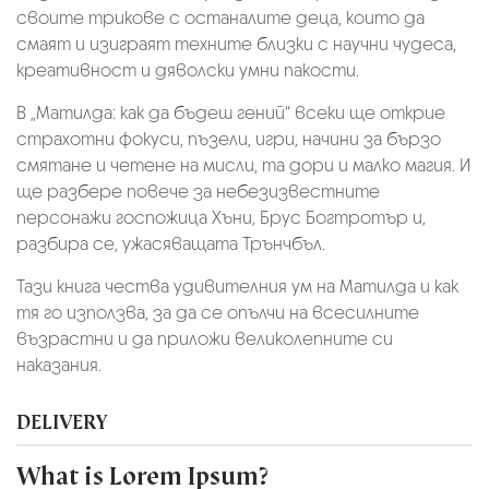
своите трикове с останалите деца, които да
смаят и изиграят техните близки с научни чудеса,
креативност и дяволски умни пакости.
В „Матилда: как да бъдеш гений“ всеки ще открие
страхотни фокуси, пъзели, игри, начини за бързо
смятане и четене на мисли, та дори и малко магия. И
ще разбере повече за небезизвестните
персонажи госпожица Хъни, Брус Богтротър и,
разбира се, ужасяващата Трънчбъл.
Тази книга чества удивителния ум на Матилда и как
тя го използва, за да се опълчи на всесилните
възрастни и да приложи великолепните си
наказания.
DELIVERY
What is Lorem Ipsum?