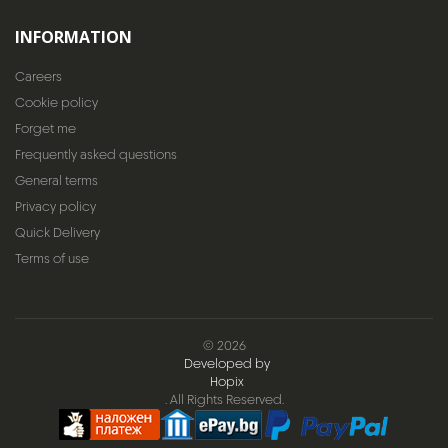
INFORMATION
Careers
Cookie policy
Forget me
Frequently asked questions
General terms
Privacy policy
Quick Delivery
Terms of use
© 2026
Developed by
Hopix
. All Rights Reserved.