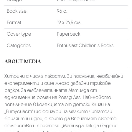
Book size
96 с.
Format
19 х 24,5 см
Cover type
Paperback
Categories
Enthusiast Children's Books
ABOUT MEDIA
Хитрини с числа, пакостливи послания, необичайни
експерименти и още много забавни трикове
разкрива емблематичната Матилда от
едноименния роман на Роалд Дал. Най-новото
попълнение в колекцията от детски книги на
„Ентусиаст“ ще осигури на малките читатели
брилянтни идеи, с които да впечатлят своето
семейство и приятели. „Матилда: как да бъдеш