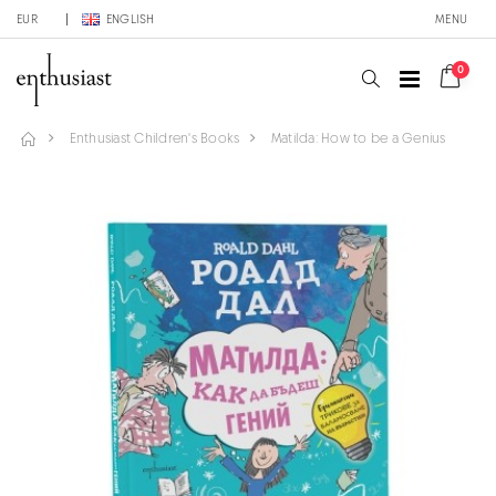
EUR
ENGLISH
MENU
0
Enthusiast Children's Books
Matilda: How to be a Genius