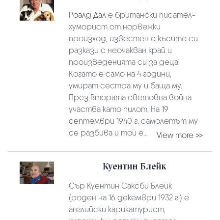
Роалд Дал
е британски писател-
хуморист от норвежки
произход, известен с късите си
разкази с неочакван край и
произведенията си за деца.
Когато е само на 4 години,
умират сестра му и баща му.
През Втората световна война
участва като пилот. На 19
септември 1940 г. самолетът му
се разбива и той е...
View more >>
Куентин Блейк
Сър Куентин Саксби Блейк
(роден на 16 декември 1932 г.) е
английски карикатурист,