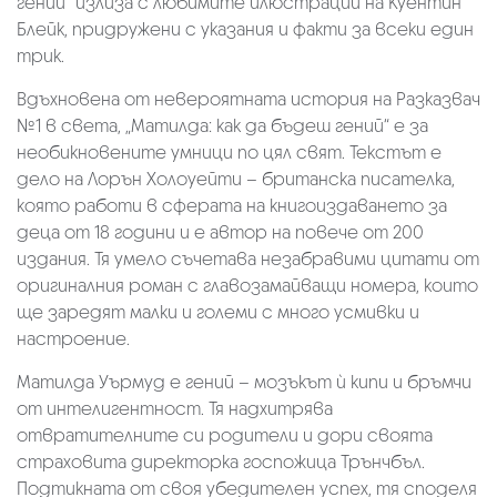
гений“ излиза с любимите илюстрации на Куентин
Блейк, придружени с указания и факти за всеки един
трик.
Вдъхновена от невероятната история на Разказвач
№1 в света, „Матилда: как да бъдеш гений“ е за
необикновените умници по цял свят. Текстът е
дело на Лорън Холоуейти – британска писателка,
която работи в сферата на книгоиздаването за
деца от 18 години и е автор на повече от 200
издания. Тя умело съчетава незабравими цитати от
оригиналния роман с главозамайващи номера, които
ще заредят малки и големи с много усмивки и
настроение.
Матилда Уърмуд е гений – мозъкът ѝ кипи и бръмчи
от интелигентност. Тя надхитрява
отвратителните си родители и дори своята
страховита директорка госпожица Трънчбъл.
Подтикната от своя убедителен успех, тя споделя