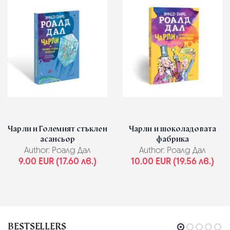
Чарли и Големият стъклен
Чарли и шоколадовата
асансьор
фабрика
Author:
Роалд Дал
Author:
Роалд Дал
9.00 EUR (17.60 лв.)
10.00 EUR (19.56 лв.)
BESTSELLERS