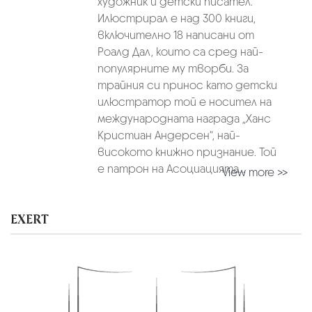
художник и детски писател.
Илюстрирал е над 300 книги,
включително 18 написани от
Роалд Дал, които са сред най-
популярните му творби. За
трайния си принос като детски
илюстратор той е носител на
международната награда „Ханс
Кристиан Андерсен“, най-
високото книжно признание. Той
е патрон на Асоциацията...
View more >>
EXERT