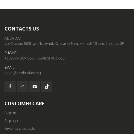
CONTACTS US
ADDRESS:
гр. София 1528, ул. „Поручик Христо Топракчиев“ 11, ет. 2, офис 39
PHONE:
+359879 009 566
,
+359878 903 665
EMAIL:
sales@enthusiast.bg
CUSTOMER CARE
Sign In
Sign up
Favorite products