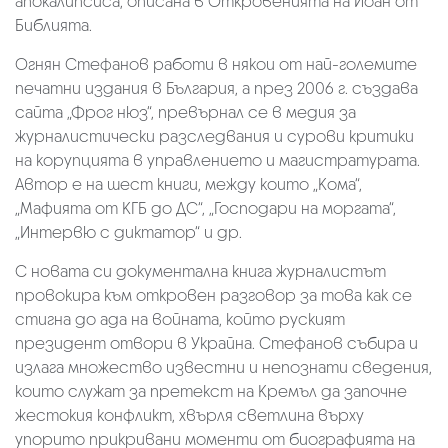
апокалипсиса, описана в Откровенията на Йоан от
Библията.
Огнян Стефанов работи в някои от най-големите
печатни издания в България, а през 2006 г. създава
сайта „Фрог нюз“, превърнал се в медия за
журналистически разследвания и сурови критики
на корупцията в управлението и магистратурата.
Автор е на шест книги, между които „Кома“,
„Мафията от КГБ до ДС“, „Господари на моргата“,
„Интервю с диктатор“ и др.
С новата си документална книга журналистът
провокира към откровен разговор за това как се
стигна до ада на войната, който руският
президент отвори в Украйна. Стефанов събира и
излага множество известни и непознати сведения,
които служат за претекст на Кремъл да започне
жестокия конфликт, хвърля светлина върху
упорито прикривани моменти от биографията на