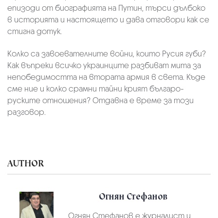
епизоди от биографията на Путин, търси дълбоко
в историята и настоящето и дава отговори как се
стигна дотук.
Колко са завоевателните войни, които Русия губи?
Как въпреки всичко украинците разбиват мита за
непобедимостта на втората армия в света. Къде
сме ние и колко срамни тайни крият българо-
руските отношения? Отдавна е време за този
разговор.
AUTHOR
Огнян Стефанов
Огнян Стефанов е журналист и