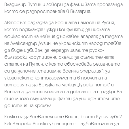
Владимир Путин и говори за фалшивата пропаганда,
която се разпространява в България.
Авторът разказва за военната намеса на Русия,
която подклажда чужди конфликти; за ниската
ефикасност на нейния държавен апарат; за тезата
на Александър Дугин, че украинският народ трябва
да бъде избиван; за неразрушимите руско-
български корупционни схеми; за съмнителната
статия на Путин, с която обосновава решението
си да започне „специална военна операция“; за
украинските контрааргументи в прочита на
историята; за връзката между „Турски поток“ и
войната; за психологията на диктатора и разкрива
още много смущаващи факти за унищожителните
действия на Кремъл.
Колко са завоевателните войни, които Русия губи?
Как въпреки всичко украинците разбиват мита за