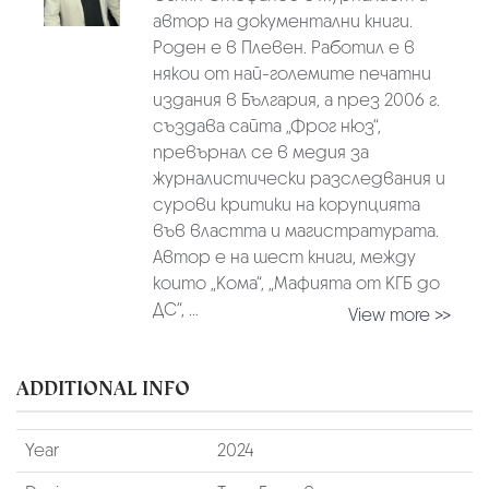
автор на документални книги.
Роден е в Плевен. Работил е в
някои от най-големите печатни
издания в България, а през 2006 г.
създава сайта „Фрог нюз“,
превърнал се в медия за
журналистически разследвания и
сурови критики на корупцията
във властта и магистратурата.
Автор е на шест книги, между
които „Кома“, „Мафията от КГБ до
ДС“, ...
View more >>
ADDITIONAL INFO
Year
2024