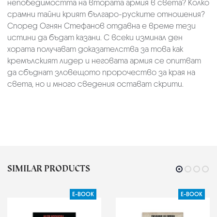
непобедимостта на втората армия в света? Колко
срамни тайни крият българо-руските отношения?
Според Огнян Стефанов отдавна е време тези
истини да бъдат казани. С всеки изминал ден
хората получават доказателства за това как
кремълският лидер и неговата армия се опитват
да сбъднат зловещото пророчество за края на
света, но и много сведения остават скрити.
SIMILAR PRODUCTS
Е-BOOK
Е-BOOK