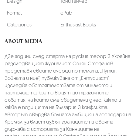
Design
Тони Ганчев
Format
ePub
Categories
Enthusiast Books
ABOUT MEDIA
Две години след старта на руския терор в Украйна
разследващият журналист Огнян Стефанов
представя своите очерци по темата. „Путин,
войната и ние“, публикувана от „Ентусиаст“,
изследва обстоятелствата от миналото и
настоящето, които водят до трагичните
събития, на които сме свидетели днес, както и
каква е позицията на България в конфликта.
Авторът свързва болната амбиция на господаря на
Кремъл за власт извън границите на своята
държава с историята за Конниците на