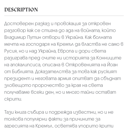
DESCRIPTION
Достоверен разказ и провокация за откровен
разговор как се стигна до ада на войната, който
Владимир Путин отвори в Украйна. Как болната
мечта на господаря на Кремъл да властва не само в
Русия, но и над Украйна, Европа и дори света
разиграва пред очите ни историята за Конниците
на апокалипсиса, описана в Откровенията на Йоан
от Библията. Доказателства за това как руският
президент и неговата армия опитват да сбъднат
зловещото пророчество за края на света
получаваме всеки ден, но и много тайни остават
скрити.
Тази книга събира и подрежда известни, но и не
толкова популярни факти за причините за
агресията на Кремъл, осветява упорито крити