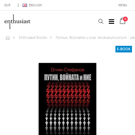
EUR
ENGLISH
MENU
0
Enthusiast Books
Путин, войната и ние. Апокалипсисът - уж
Е-BOOK