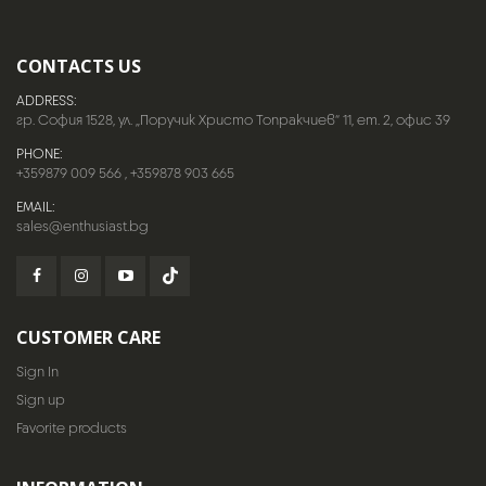
CONTACTS US
ADDRESS:
гр. София 1528, ул. „Поручик Христо Топракчиев“ 11, ет. 2, офис 39
PHONE:
+359879 009 566
,
+359878 903 665
EMAIL:
sales@enthusiast.bg
CUSTOMER CARE
Sign In
Sign up
Favorite products