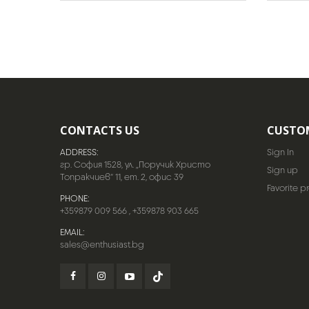
CONTACTS US
CUSTO
ADDRESS:
Sign In
гр. София 1528, ул. „Поручик Христо
Sign up
Топракчиев“ 11, ет. 2, офис 39
Favorite p
PHONE:
+359879 009 566
,
+359878 903 665
EMAIL:
sales@enthusiast.bg