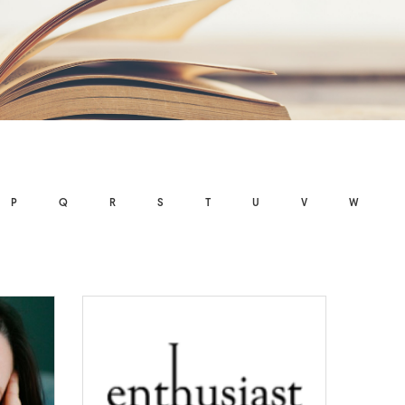
P
Q
R
S
T
U
V
W