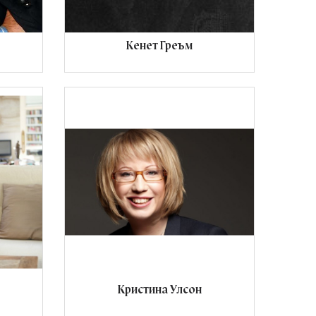
Кенет Греъм
Кристина Улсон