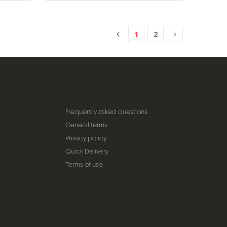
1
2
Frequently asked questions
General terms
Privacy policy
Quick Delivery
Terms of use