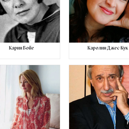
Карин Бойе
Каролин Джес-Кук