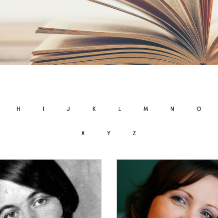
H
I
J
K
L
M
N
O
X
Y
Z