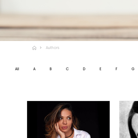
Authors
All
A
B
C
D
E
F
G